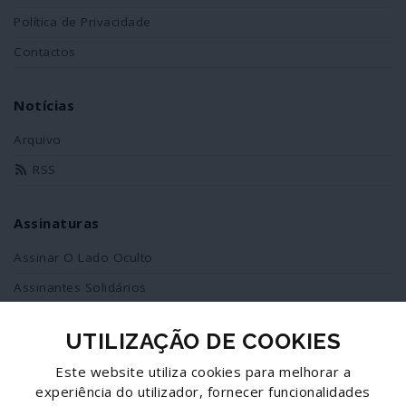
Política de Privacidade
Contactos
Notícias
Arquivo
RSS
Assinaturas
Assinar O Lado Oculto
Assinantes Solidários
UTILIZAÇÃO DE COOKIES
Redes Sociais
Este website utiliza cookies para melhorar a
Siga-nos no facebook
experiência do utilizador, fornecer funcionalidades