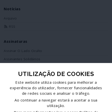
Notícias
Arquivo
RSS
Assinaturas
Assinar O Lado Oculto
Assinantes Solidários
UTILIZAÇÃO DE COOKIES
Redes Sociais
Este website utiliza cookies para melhorar a
Siga-nos no facebook
experiência do utilizador, fornecer funcionalidades
de redes sociais e analisar o tráfego.
Partilhe esta página
Ao continuar a navegar estará a aceitar a sua
utilização.
Facebook