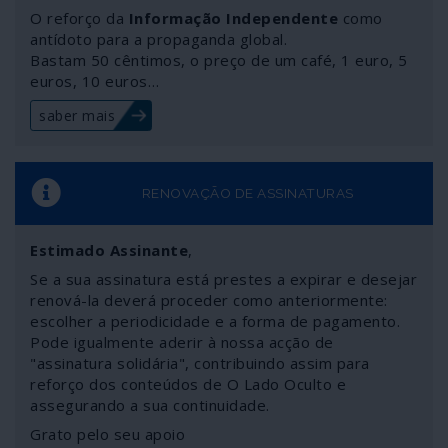
porém, levantar importantes perguntas: se autoridades
O reforço da
Informação Independente
como
de Washington sabiam da “catástrofe” em meados de
antídoto para a propaganda global.
Bastam 50 cêntimos, o preço de um café, 1 euro, 5
Novembro porque não se prepararam a tempo para ela
euros, 10 euros…
e culpam a China de a ter “escondido”? Como sabe a
espionagem norte-americana de factos que só vieram a
saber mais
ser conhecidos por médicos chineses de Wuhan mais de
um mês depois, na segunda metade de Dezembro? Será
que os Estados Unidos “adivinharam” o COVID-19 e os
seus efeitos bastante antes de ele ter sido
RENOVAÇÃO DE ASSINATURAS
identificado?
Estimado Assinante
,
Se a sua assinatura está prestes a expirar e desejar
renová-la deverá proceder como anteriormente:
escolher a periodicidade e a forma de pagamento.
Pode igualmente aderir à nossa acção de
"assinatura solidária", contribuindo assim para
reforço dos conteúdos de O Lado Oculto e
assegurando a sua continuidade.
Grato pelo seu apoio