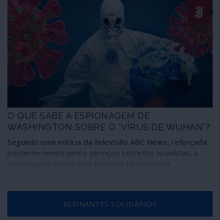
O QUE SABE A ESPIONAGEM DE
WASHINGTON SOBRE O “VÍRUS DE WUHAN”?
Segundo uma notícia da televisão ABC News, reforçada
posteriormente pelos serviços secretos israelitas, a
espionagem militar dos Estados Unidos tinha
conhecimento, em meados de Novembro de 2019, de
um “acontecimento epidémico catastrófico” em Wuhan.
O Pentágono continua, porém, a ser ambíguo quanto ao
ASSINANTES SOLIDÁRIOS
conteúdo ou mesmo à existência ou não de um
documento sobre essa matéria. O episódio permite,