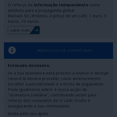
campanhas de pânico; poucas coisas condicionam tanto
O reforço da
Informação Independente
como
os comportamentos humanos como a incerteza. E os
antídoto para a propaganda global.
Bastam 50 cêntimos, o preço de um café, 1 euro, 5
que não convivem bem com a democracia aproveitam.
euros, 10 euros…
saber mais
RENOVAÇÃO DE ASSINATURAS
Estimado Assinante
,
Se a sua assinatura está prestes a expirar e desejar
renová-la deverá proceder como anteriormente:
escolher a periodicidade e a forma de pagamento.
Pode igualmente aderir à nossa acção de
"assinatura solidária", contribuindo assim para
reforço dos conteúdos de O Lado Oculto e
assegurando a sua continuidade.
Grato pelo seu apoio