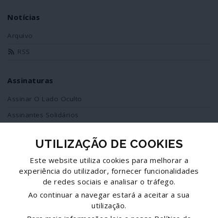
Notícias
Arquivo
RSS
Assinaturas
Assinar O Lado Oculto
Assinantes Solidários
UTILIZAÇÃO DE COOKIES
Redes Sociais
Este website utiliza cookies para melhorar a
Siga-nos no facebook
experiência do utilizador, fornecer funcionalidades
de redes sociais e analisar o tráfego.
Partilhe esta página
Ao continuar a navegar estará a aceitar a sua
utilização.
Facebook