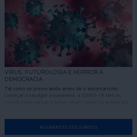
VÍRUS, FUTUROLOGIA E HORROR À
DEMOCRACIA
Tal como se previu ainda antes de o autoritarismo
começar a cavalgar a pandemia, a COVID-19 tem as
costas muito largas e nelas cabem todos os pretextos
imagináveis para usar discricionariamente as alavancas
dos poderes, sejam eles nacionais e, sobretudo,
globais. Não existe nada tão sensível como a saúde, de
ASSINANTES SOLIDÁRIOS
cada um e de todos; nada é tão manipulável como uma
sociedade reduzida ao medo, agravado através de