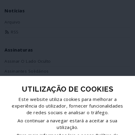
Notícias
Arquivo
RSS
Assinaturas
Assinar O Lado Oculto
Assinantes Solidários
UTILIZAÇÃO DE COOKIES
Redes Sociais
Este website utiliza cookies para melhorar a
Siga-nos no facebook
experiência do utilizador, fornecer funcionalidades
de redes sociais e analisar o tráfego.
Partilhe esta página
Ao continuar a navegar estará a aceitar a sua
utilização.
Facebook