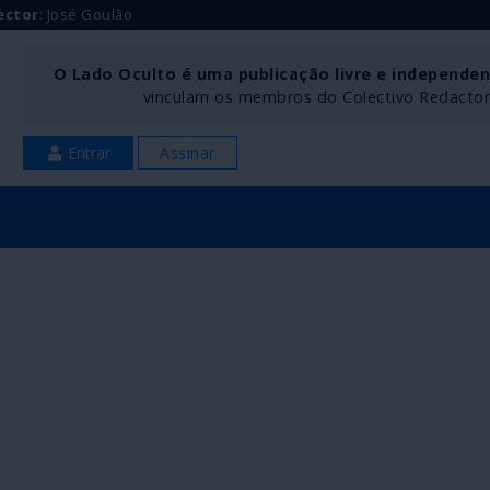
ector
: José Goulão
O Lado Oculto é uma publicação livre e independe
vinculam os membros do Colectivo Redactoria
Entrar
Assinar