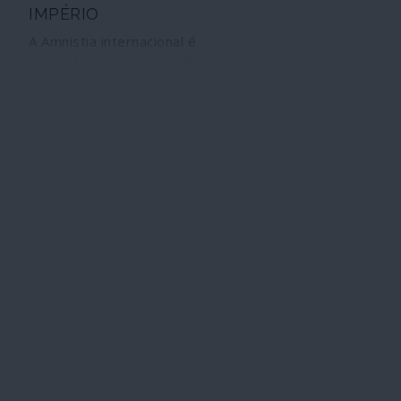
IMPÉRIO
A Amnistia internacional é
juiz na Venezuela ouvindo
apenas o lado da extrema-
direita. Problema: o seu
conceito de "direitos
humanos" coincide com o
dos agressores norte-
americanos