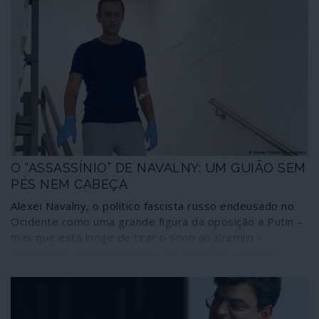
O “ASSASSÍNIO” DE NAVALNY: UM GUIÃO SEM
PÉS NEM CABEÇA
Alexei Navalny, o político fascista russo endeusado no
Ocidente como uma grande figura da oposição a Putin –
mas que está longe de tirar o sono ao Kremlin –
sobreviveu miraculosamente ao mortífero veneno
Novichok. Saiu-se tão bem como há dois anos o agente
duplo Skripal, aparentemente são como um pero depois
de ter sido dado como praticamente morto. Das três
uma: ou Navalny e Skripal são super-homens, ou o