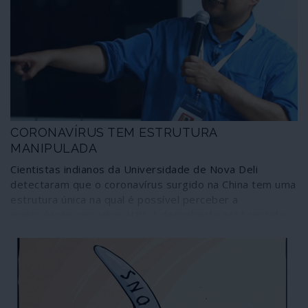
Novichok perdeu potencialidades em termos de
letalidade ou simplesmente nunca houve Novichok
nestas histórias para entreter telejornais e alimentar a
guerra contra a Rússia. Histórias mal contadas, que não
têm factualmente pés nem cabeça, mas que são levadas
a sério e podem gerar convulsões de consequências
imprevisíveis. Assim funciona a propaganda que tomou
as rédeas da informação.
CORONAVÍRUS TEM ESTRUTURA
MANIPULADA
Cientistas indianos da Universidade de Nova Deli
detectaram que o coronavírus surgido na China tem uma
estrutura única na qual é possível perceber a
manipulação com vírus HIV. A descoberta está contida
numa pré-publicação – ainda não revista por outros
cientistas – das investigações que efectuaram sobre o
2019-nCoV. Entretanto, outros especialistas recordam
que o tratamento com medicamentos contra o HIV de
doentes vítimas da epidemia na China tem registado
alguns êxitos. Apesar dos condicionalismos existentes