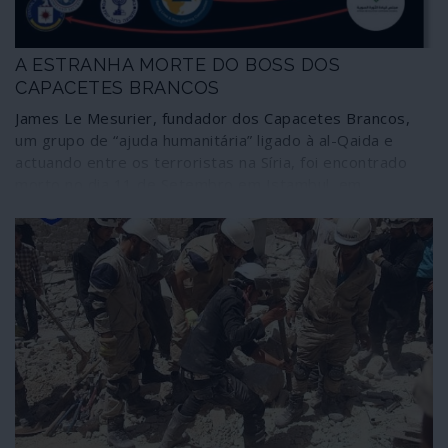
A ESTRANHA MORTE DO BOSS DOS
CAPACETES BRANCOS
James Le Mesurier, fundador dos Capacetes Brancos,
um grupo de “ajuda humanitária” ligado à al-Qaida e
actuando entre os terroristas na Síria, foi encontrado
morto no dia 11 de Setembro em Istambul, em
circunstâncias duvidosas e confusas. Muitas
interrogações se levantam em torno do falecimento
deste mercenário referenciado pelas suas ligações a
serviços secretos, designadamente o MI6 britânico, e
grupos terroristas.