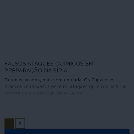
FALSOS ATAQUES QUÍMICOS EM
PREPARAÇÃO NA SÍRIA
Desmascarados, mas sem emenda. Os Capacetes
Brancos continuam a encenar ataques químicos na Síria,
cumprindo a estratégia da al-Qaida
1
2