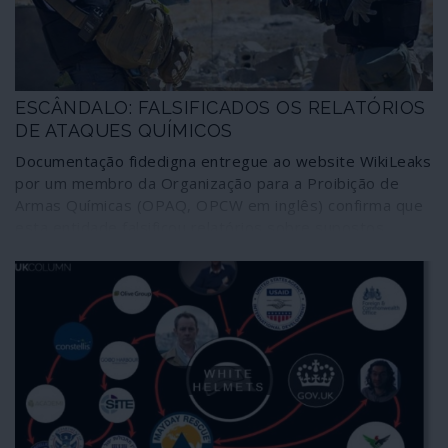
ESCÂNDALO: FALSIFICADOS OS RELATÓRIOS
DE ATAQUES QUÍMICOS
Documentação fidedigna entregue ao website WikiLeaks
por um membro da Organização para a Proibição de
Armas Químicas (OPAQ, OPCW em inglês) confirma que
esta entidade falsificou relatórios sobre supostos
ataques químicos na Síria de maneira a responsabilizar o
governo de Damasco pelo crime. Um desses
acontecimentos falsificados esteve na origem no ataque
com mísseis de cruzeiro contra território sírio realizado
por Estados Unidos, França e Reino Unido em 14 de
Abril de 2018.