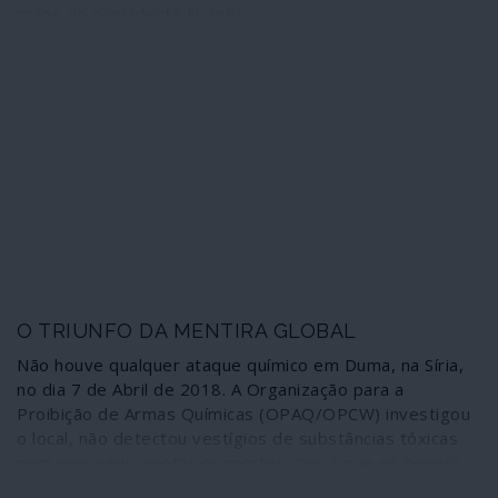
mãos do presidente libanês
O TRIUNFO DA MENTIRA GLOBAL
Não houve qualquer ataque químico em Duma, na Síria,
no dia 7 de Abril de 2018. A Organização para a
Proibição de Armas Químicas (OPAQ/OPCW) investigou
o local, não detectou vestígios de substâncias tóxicas
nem conseguiu contar os mortos, "se é que os houve".
As imagens foram encenadas, como têm vindo a