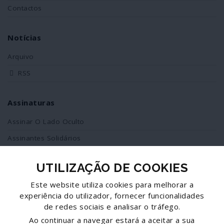
Contactos
Notícias
Arquivo
RSS
Assinaturas
Assinar O Lado Oculto
Assinantes Solidários
UTILIZAÇÃO DE COOKIES
Redes Sociais
Este website utiliza cookies para melhorar a
Siga-nos no facebook
experiência do utilizador, fornecer funcionalidades
de redes sociais e analisar o tráfego.
Partilhe esta página
Ao continuar a navegar estará a aceitar a sua