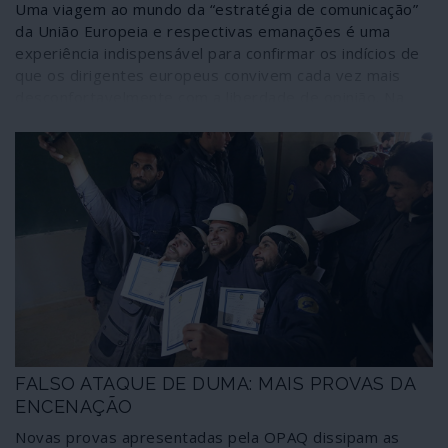
Uma viagem ao mundo da “estratégia de comunicação”
da União Europeia e respectivas emanações é uma
experiência indispensável para confirmar os indícios de
que os dirigentes europeus convivem cada vez mais
desconfortavelmente com a liberdade de opinião. Na
verdade, como ilustra essa incursão, já encaram a
informação como propaganda, o contraditório como um
abuso e a liberdade como um delito. Está aberto o
caminho para a imposição da opinião única, em que se
baseiam todas as formas de censura, desde a dos
coronéis à dos “fact-checkers” contratados a peso de
ouro por Bruxelas.
FALSO ATAQUE DE DUMA: MAIS PROVAS DA
ENCENAÇÃO
Novas provas apresentadas pela OPAQ dissipam as