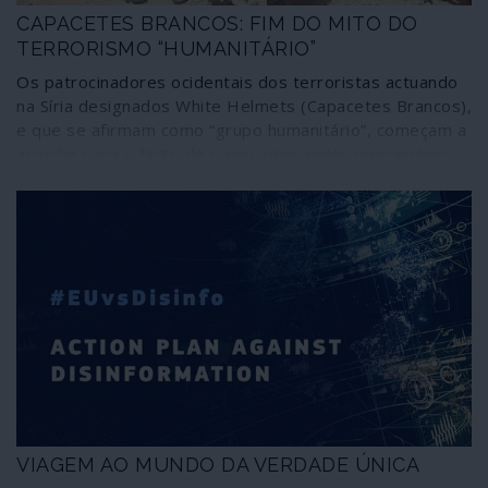
CAPACETES BRANCOS: FIM DO MITO DO
TERRORISMO “HUMANITÁRIO”
Os patrocinadores ocidentais dos terroristas actuando
na Síria designados White Helmets (Capacetes Brancos),
e que se afirmam como “grupo humanitário”, começam a
acordar para o facto de o seu amor pelos mercenários
ser mais prejudicial do que benéfico – o que lhes levanta
agora vários problemas.
VIAGEM AO MUNDO DA VERDADE ÚNICA