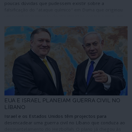
poucas dúvidas que pudessem existir sobre a
falsificação do "ataque químico" em Duma que originou
um bombardeamento de Washington contra a Síria, em
Abril de 2018
EUA E ISRAEL PLANEIAM GUERRA CIVIL NO
LÍBANO
Israel e os Estados Unidos têm projectos para
desencadear uma guerra civil no Líbano que conduza ao
desmantelamento do Hezbollah. O plano já chegou às