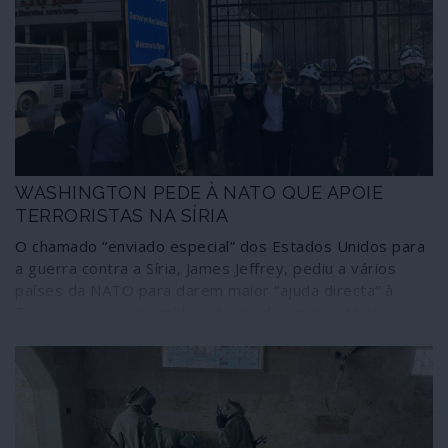
WASHINGTON PEDE À NATO QUE APOIE
TERRORISTAS NA SÍRIA
O chamado “enviado especial” dos Estados Unidos para
a guerra contra a Síria, James Jeffrey, pediu a vários
países da NATO para darem maior “ajuda directa” à
Turquia na invasão militar efectuada em território sírio
para socorrer as forças terroristas da al-Qaida. Segundo
Jeffrey, Washington pretende que outras nações “façam
mais” no contexto do “conflito sírio”.