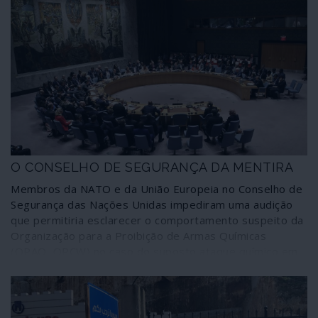
O CONSELHO DE SEGURANÇA DA MENTIRA
Membros da NATO e da União Europeia no Conselho de
Segurança das Nações Unidas impediram uma audição
que permitiria esclarecer o comportamento suspeito da
Organização para a Proibição de Armas Químicas
(OPAQ, OPCW) no caso do suposto ataque químico em
Duma (Síria), em 7 de Abril de 2018, que tudo leva a crer
tenha sido encenado. O comportamento dos Estados
Unidos e aliados reforça vigorosamente esta
possibilidade de fraude.