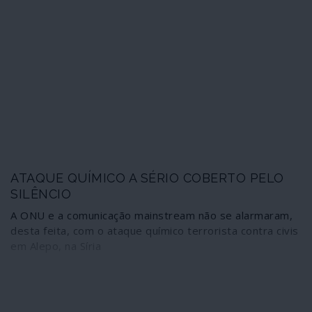
denunciar numerosos jornalistas que respeitam a ética
da profissão. Esse suposto "ataque", recorda-se, levou
os Estados Unidos, a França e o Reino Unido a
bombardearem a Síria uma semana depois. No entanto,
a informação dominante que intoxicou o mundo com as
imagens falsas não restaura agora a verdade nem
sequer dá relevo ao relatório da OPAQ. É o triunfo da
mentira.
ATAQUE QUÍMICO A SÉRIO COBERTO PELO
SILÊNCIO
A ONU e a comunicação mainstream não se alarmaram,
desta feita, com o ataque químico terrorista contra civis
em Alepo, na Síria