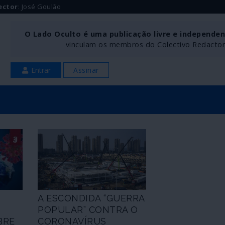
ector
: José Goulão
O Lado Oculto é uma publicação livre e independe
vinculam os membros do Colectivo Redactoria
Entrar
Assinar
A ESCONDIDA “GUERRA
POPULAR” CONTRA O
BRE
CORONAVÍRUS