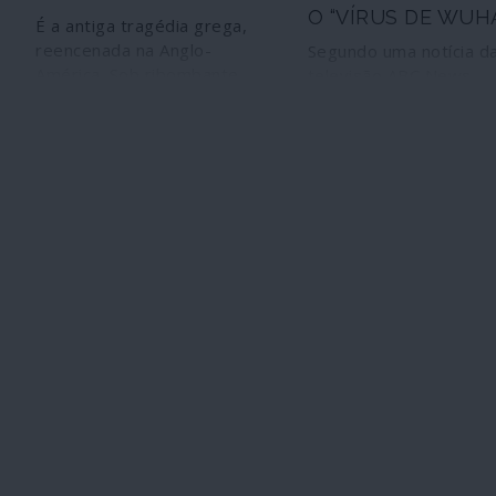
O “VÍRUS DE WUH
É a antiga tragédia grega,
reencenada na Anglo-
Segundo uma notícia d
América. Sob ribombante
televisão ABC News,
silêncio e indiferença quase
reforçada posteriorme
universal, acorrentado,
pelos serviços secreto
imóvel, invisível, um
israelitas, a espionag
Prometeu esquálido foi
militar dos Estados Un
transferido do patíbulo para
tinha conhecimento, e
um julgamento-espectáculo
meados de Novembro
num tribunal gótico fake,
2019, de um “acontec
dentro de uma prisão
epidémico catastrófico
medieval.
Wuhan. O Pentágono
continua, porém, a ser
ambíguo quanto ao co
ou mesmo à existência
não de um documento 
essa matéria. O episód
permite, porém, levant
importantes perguntas
autoridades de Washin