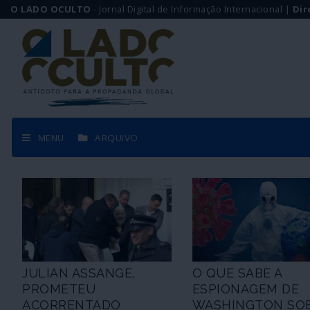
O LADO OCULTO
- Jornal Digital de Informação Internacional |
Dir
MENU
ARQUIVO
JULIAN ASSANGE,
O QUE SABE A
PROMETEU
ESPIONAGEM DE
ACORRENTADO
WASHINGTON SO