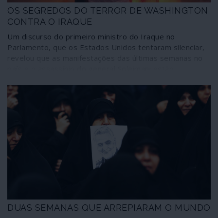
OS SEGREDOS DO TERROR DE WASHINGTON
CONTRA O IRAQUE
Um discurso do primeiro ministro do Iraque no
Parlamento, que os Estados Unidos tentaram silenciar,
revelou que as manifestações das últimas semanas no
país e o assassínio do general Soleimani estão
interligadas e foram motivadas, em grande parte, pela
assinatura de um acordo económico mutuamente
vantajoso entre Bagdade e a China. Um acordo que pôs
fim à chantagem norte-americana de só aceitar
reconstruir infraestruturas no país recebendo metade
das receitas do petróleo iraquiano. Trump exigiu ao
governo que rescindisse o acordo; o primeiro-ministro
rejeitou. A partir daí passou a valer tudo, incluindo
assassínios e ameaças de morte, como a seguir se
revela.
DUAS SEMANAS QUE ARREPIARAM O MUNDO