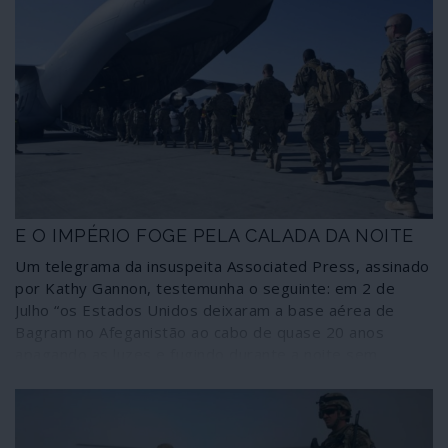
E O IMPÉRIO FOGE PELA CALADA DA NOITE
Um telegrama da insuspeita Associated Press, assinado
por Kathy Gannon, testemunha o seguinte: em 2 de
Julho “os Estados Unidos deixaram a base aérea de
Bagram no Afeganistão ao cabo de quase 20 anos
apagando as luzes e fugindo durante a noite sem
notificarem o novo comandante afegão da base, que
deu pela partida dos norte-americanos mais de duas
horas depois, segundo fontes afegãs”.