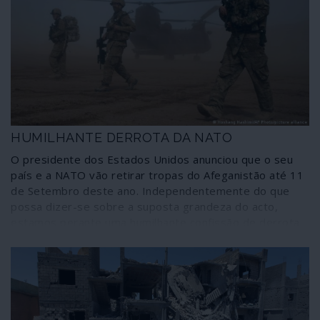
HUMILHANTE DERROTA DA NATO
O presidente dos Estados Unidos anunciou que o seu
país e a NATO vão retirar tropas do Afeganistão até 11
de Setembro deste ano. Independentemente do que
possa dizer-se sobre a suposta grandeza do acto,
estamos perante uma humilhante confissão de derrota
numa guerra que, ao cabo de 20 anos, deixou a
martirizada nação numa situação tão ou mais grave do
que aquela em que se encontrava quando a invasão
imperial se iniciou. Além disso, e para que conste desde
já, a retirada de efectivos convencionais não significa o
abandono do teatro de operações por agressores ao