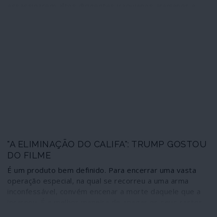
assassinarem altos dirigentes iraquianos, iranianos e
libaneses aumenta dramaticamente o nível de
instabilidade em todo o Médio Oriente e multiplicará o
número de incidentes militares através da região. Os
assassínios encomendados pessoalmente pelo
presidente Trump, na sequência da reunião de Lisboa
entre Michael Pompeo e Benjamin Netanyahu, têm ainda
uma relevante particularidade: representam uma
espécie de ajuste de contas com operacionais e
organizações que foram fulcrais no combate a
organizações terroristas como o Isis ou Estado Islâmico
e a al-Qaida.
"A ELIMINAÇÃO DO CALIFA": TRUMP GOSTOU
DO FILME
É um produto bem definido. Para encerrar uma vasta
operação especial, na qual se recorreu a uma arma
inconfessável, convém encenar a morte daquele que a
incarnou. É a melhor maneira de apagar os seus rastos
perante a opinião pública. Após a morte de Bin Laden,