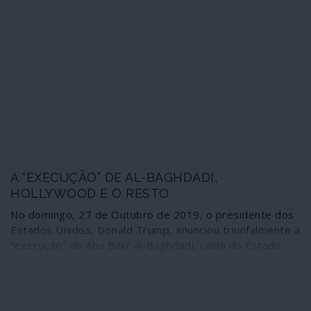
eis a morte de al-Baghdadi.
A “EXECUÇÃO” DE AL-BAGHDADI,
HOLLYWOOD E O RESTO
No domingo, 27 de Outubro de 2019, o presidente dos
Estados Unidos, Donald Trump, anunciou triunfalmente a
“execução” de Abu Bakr al-Baghdadi, califa do Estado
Islâmico (Daesh ou Isis). De acordo com a versão oficial,
o califa teria sido localizado na região de Idleb
(noroeste da Síria) graças a informações recolhidas pelo
Iraque. A história, porém, está repleta de mistérios e