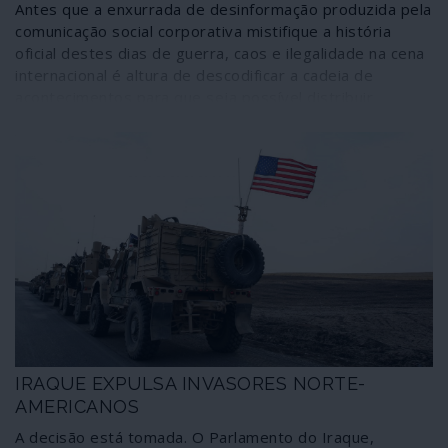
Antes que a enxurrada de desinformação produzida pela
comunicação social corporativa mistifique a história
oficial destes dias de guerra, caos e ilegalidade na cena
internacional é altura de descodificar a cadeia de
acontecimentos para que seja possível distribuir
responsabilidades e invalidar mentiras. Se os Estados
Unidos da América, como é habitual e natural,
sobressaem como os artífices de uma trama que
ameaça o planeta, é importante notar que o “nosso
mundo civilizado”, com a NATO e a União Europeia à
cabeça, não fazem figura de inocentes. Aliás, nem o
governo da República Portuguesa se salva.
IRAQUE EXPULSA INVASORES NORTE-
AMERICANOS
A decisão está tomada. O Parlamento do Iraque,