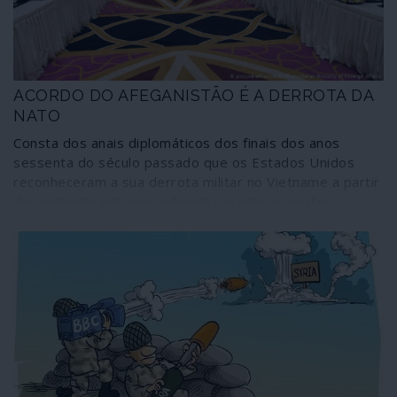
ACORDO DO AFEGANISTÃO É A DERROTA DA
NATO
Consta dos anais diplomáticos dos finais dos anos
sessenta do século passado que os Estados Unidos
reconheceram a sua derrota militar no Vietname a partir
do momento em que cederam perante as partes
vietnamitas na discussão sobre o formato da mesa de
conversações em Paris – que, na prática, reconheceu o
Governo Revolucionário Provisório do Vietname do Sul.
Cinquenta anos depois, a assinatura de um acordo com
os Talibã em Doha, no Qatar, é a confissão da derrota
norte-americana na sua mais longa guerra, a do
Afeganistão. Uma derrota que não é apenas dos
Estados Unidos mas também da NATO – logo dos
próprios governos que integram a aliança.