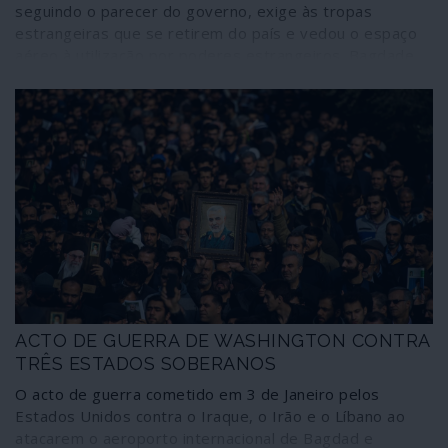
seguindo o parecer do governo, exige às tropas
estrangeiras que se retirem do país e vedou o espaço
aéreo à utilização por poderes estrangeiros. Bagdade
pede ao Conselho de Segurança das Nações Unidas que
condene o ataque norte-americano contra o aeroporto
internacional da capital e também revogou o pedido de
assistência de uma coligação internacional – constituída
por Estados Unidos e outros membros da NATO – para
o combate contra o Isis ou Estado Islâmico. “O que
aconteceu foi um assassínio político; o Iraque não pode
aceitar isso”, resumiu o primeiro-ministro Adel Abdul al-
Mahdi como razão de fundo para a expulsão das tropas
estrangeiras.
ACTO DE GUERRA DE WASHINGTON CONTRA
TRÊS ESTADOS SOBERANOS
O acto de guerra cometido em 3 de Janeiro pelos
Estados Unidos contra o Iraque, o Irão e o Líbano ao
atacarem o aeroporto internacional de Bagdad e