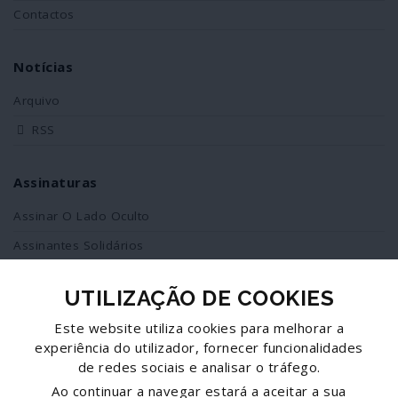
Contactos
Notícias
Arquivo
RSS
Assinaturas
Assinar O Lado Oculto
Assinantes Solidários
UTILIZAÇÃO DE COOKIES
Redes Sociais
Este website utiliza cookies para melhorar a
Siga-nos no facebook
experiência do utilizador, fornecer funcionalidades
de redes sociais e analisar o tráfego.
Partilhe esta página
Ao continuar a navegar estará a aceitar a sua