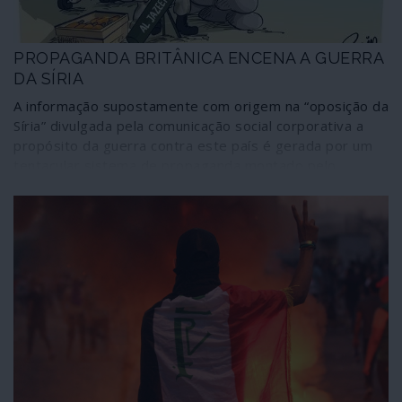
PROPAGANDA BRITÂNICA ENCENA A GUERRA
DA SÍRIA
A informação supostamente com origem na “oposição da
Síria” divulgada pela comunicação social corporativa a
propósito da guerra contra este país é gerada por um
tentacular sistema de propaganda montado pelo
governo britânico em conjunto com empresas privadas
pertencentes a ex-oficiais das forças armadas e dos
serviços secretos de Londres. As provas constam de
documentos oficiais resultantes de fugas de informação
recentes.