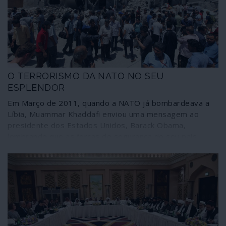
serviço dos mesmos interesses expansionistas que
promoveram a invasão.
O TERRORISMO DA NATO NO SEU
ESPLENDOR
Em Março de 2011, quando a NATO já bombardeava a
Líbia, Muammar Khaddafi enviou uma mensagem ao
presidente dos Estados Unidos, Barack Obama,
lembrando que as forças de segurança do seu país
estavam “a combater a al-Qaida no Magrebe islâmico,
nada mais”, pelo que a intervenção estrangeira “era um
risco de consequências incalculáveis no Mediterrâneo e
na Europa”. O apelo do dirigente líbio não surtiu efeito:
afinal, para as forças atlantistas a operação não era “um
risco” mas sim uma estratégia deliberada – para todos
os efeitos, uma estratégia terrorista.