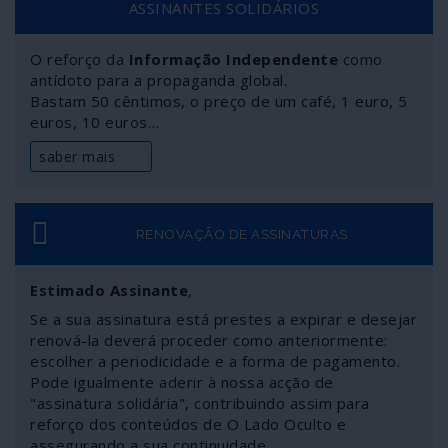
ASSINANTES SOLIDÁRIOS
e pretende administrar todo o planeta. Em Portugal a
NATO não se discute, engendrando-se assim um
O reforço da
Informação Independente
como
conflito constitucional com o qual sucessivos governos
antídoto para a propaganda global.
têm vivido muito bem. O povo e a democracia é que não.
Bastam 50 cêntimos, o preço de um café, 1 euro, 5
euros, 10 euros…
saber mais
RENOVAÇÃO DE ASSINATURAS
Estimado Assinante
,
Se a sua assinatura está prestes a expirar e desejar
renová-la deverá proceder como anteriormente:
escolher a periodicidade e a forma de pagamento.
Pode igualmente aderir à nossa acção de
"assinatura solidária", contribuindo assim para
reforço dos conteúdos de O Lado Oculto e
assegurando a sua continuidade.