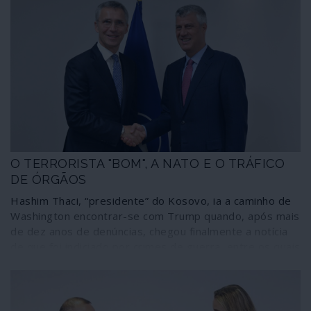
O TERRORISTA "BOM", A NATO E O TRÁFICO
DE ÓRGÃOS
Hashim Thaci, “presidente” do Kosovo, ia a caminho de
Washington encontrar-se com Trump quando, após mais
de dez anos de denúncias, chegou finalmente a notícia
de que foi indiciado por crimes de guerra, entre os quais
assassínios étnicos e tráfico de órgãos internos das
vítimas. Deu meia volta e voltou para casa, aguardando
o que acontecerá agora ao processo num tribunal
especial de Haia. Thaci é há mais de duas décadas um