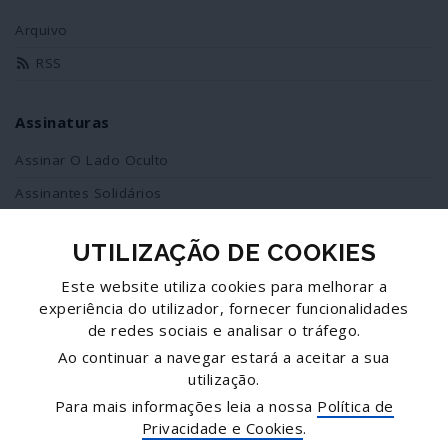
Arquivo
RSS
Assinaturas
Assinar O Lado Oculto
Assinantes Solidários
UTILIZAÇÃO DE COOKIES
Redes Sociais
Este website utiliza cookies para melhorar a
Siga-nos no facebook
experiência do utilizador, fornecer funcionalidades
de redes sociais e analisar o tráfego.
Partilhe esta página
Ao continuar a navegar estará a aceitar a sua
utilização.
Facebook
Para mais informações leia a nossa
Política de
Twitter
Privacidade e Cookies
.