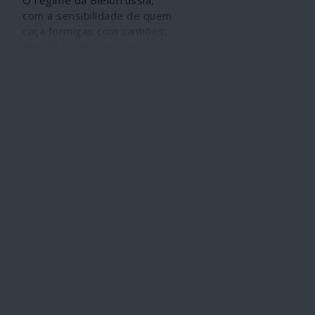
O regime da Bielorrússia,
com a sensibilidade de quem
caça formigas com canhões,
decidiu tentar resolver
problemas internos através
de um acto de pirataria
internacional e acertou nos
próprios pés. Ofereceu de
bandeja a quem o ataca
gratuitamente, jogando as
cartas viciadas da
geopolítica, um ás de trunfo
que vai servir para acelerar,
a partir de agora, as
manobras de
desestabilização e de
mudança de regime que têm
vindo a desenvolver-se. Para
deitar a mão a um fascista
mercenário de “revoluções
coloridas” às ordens de