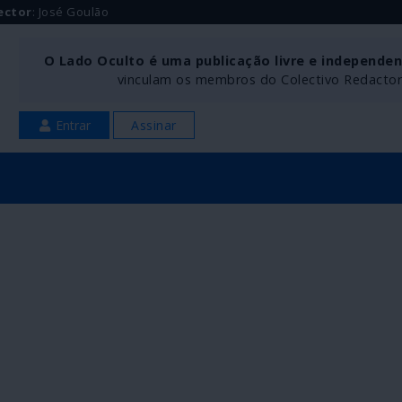
ector
: José Goulão
O Lado Oculto é uma publicação livre e independe
vinculam os membros do Colectivo Redactoria
Entrar
Assinar