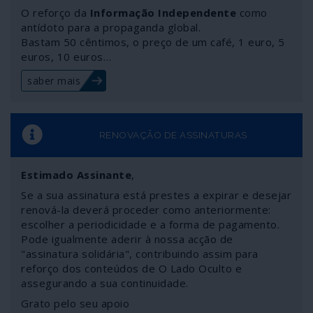
humanas. Os sistemas 5G são fundamentais para a
O reforço da
Informação Independente
como
“guerra inteligente”, novo campo de corrida aos
antídoto para a propaganda global.
Bastam 50 cêntimos, o preço de um café, 1 euro, 5
armamentos daqueles que apenas sabem utilizar a força
euros, 10 euros…
para resolver os seus problemas, defender os seus
interesses e intimidar adversários.
saber mais
RENOVAÇÃO DE ASSINATURAS
Estimado Assinante
,
Se a sua assinatura está prestes a expirar e desejar
renová-la deverá proceder como anteriormente:
escolher a periodicidade e a forma de pagamento.
Pode igualmente aderir à nossa acção de
"assinatura solidária", contribuindo assim para
reforço dos conteúdos de O Lado Oculto e
assegurando a sua continuidade.
Grato pelo seu apoio