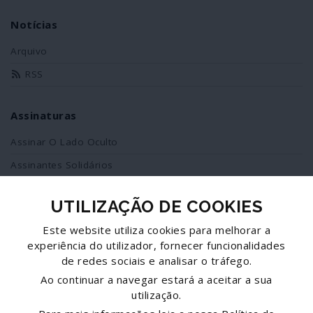
Notícias
Arquivo
RSS
Assinaturas
Assinar O Lado Oculto
Assinantes Solidários
UTILIZAÇÃO DE COOKIES
Redes Sociais
Este website utiliza cookies para melhorar a
Siga-nos no facebook
experiência do utilizador, fornecer funcionalidades
de redes sociais e analisar o tráfego.
Partilhe esta página
Ao continuar a navegar estará a aceitar a sua
utilização.
Facebook