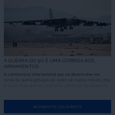
A GUERRA DO 5G É UMA CORRIDA AOS
ARMAMENTOS
O contencioso internacional que se desenvolve em
torno da quinta geração de redes de dados móveis (5G)
é muito mais que um confronto comercial. Os senhores
da guerra estão em pleno assalto a esta tecnologia e
aos seus sectores mais avançados – especialmente os
chineses da Huawei – para desenvolverem sistemas
ASSINANTES SOLIDÁRIOS
militares de ataque cada vez mais eficazes e letais sem
necessidade de investirem, da sua parte, em vidas