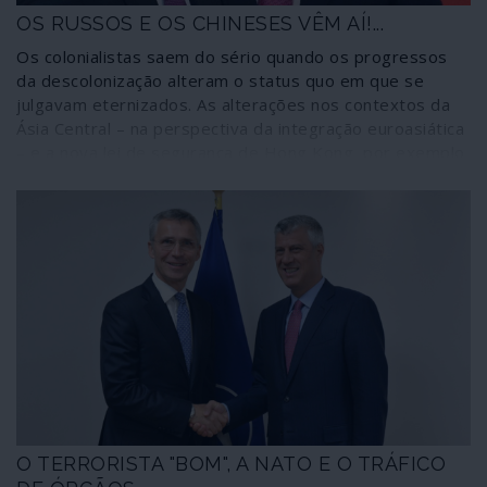
OS RUSSOS E OS CHINESES VÊM AÍ!...
Os colonialistas saem do sério quando os progressos
da descolonização alteram o status quo em que se
julgavam eternizados. As alterações nos contextos da
Ásia Central – na perspectiva da integração euroasiática
– e a nova lei de segurança de Hong Kong, por exemplo,
evidenciam os efeitos descolonizadores das estratégias
internacionais de potências como a Rússia e a China. Daí
que a Europa, depois de olhar por cima para a Ásia como
“o Extremo Oriente”, tenha agora dificuldade em
aceitar-se como previsível “Extremo Ocidente” da Ásia
O TERRORISTA "BOM", A NATO E O TRÁFICO