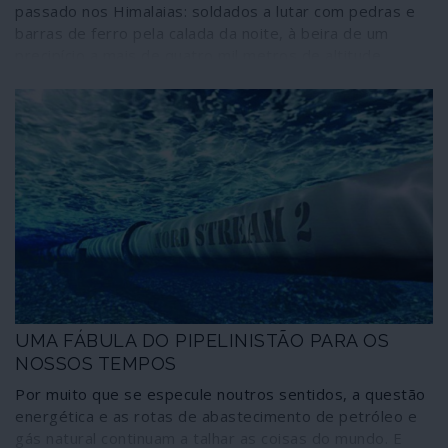
incluindo o bombardeamento da Jugoslávia em 1999.
passado nos Himalaias: soldados a lutar com pedras e
barras de ferro pela calada da noite, à beira de um
precipício a mais de quatro mil metros de altitude,
alguns deles mergulhando para a morte num rio quase
congelado e morrendo de hipotermia.
UMA FÁBULA DO PIPELINISTÃO PARA OS
NOSSOS TEMPOS
Por muito que se especule noutros sentidos, a questão
energética e as rotas de abastecimento de petróleo e
gás natural continuam a talhar as coisas do mundo. E