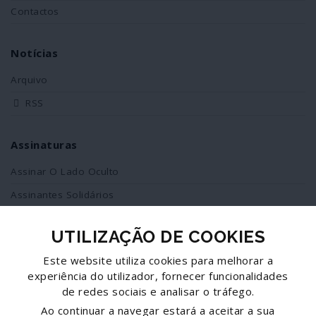
Contactos
Notícias
Arquivo
RSS
Assinaturas
Assinar O Lado Oculto
Assinantes Solidários
UTILIZAÇÃO DE COOKIES
Redes Sociais
Este website utiliza cookies para melhorar a
Siga-nos no facebook
experiência do utilizador, fornecer funcionalidades
de redes sociais e analisar o tráfego.
Partilhe esta página
Ao continuar a navegar estará a aceitar a sua