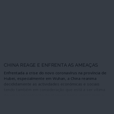
COVID-19. O Congresso deu alento a uma recuperação
e a um relançamento económico rápido no plano interno
como base material e tecnológica para concretizar os
grandes projectos sociais domésticos e as acções
internacionais estabelecidos e em desenvolvimento.
Algumas coisas vão mudar no plano internacional, a
começar por Hong Kong.
CHINA REAGE E ENFRENTA AS AMEAÇAS
Enfrentada a crise do novo coronavírus na província de
Hubei, especialmente em Wuhan, a China reanima
decididamente as actividades económicas e sociais
tendo também em consideração que está a ser vítima
de uma concentração de ataques norte-americanos e
ocidentais para conter o país como potência emergente.
Pequim reage procedendo à restauração das próprias
forças e também no âmbito da parceria estratégica com