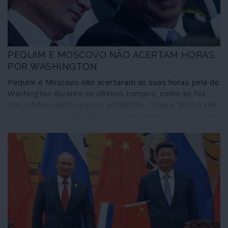
olhar-se como o centro do mundo – e a comportar-se
colonialmente como tal. Enquanto ele, o centro do
mundo, continua a deslizar inapelavelmente para
Oriente.
PEQUIM E MOSCOVO NÃO ACERTAM HORAS
POR WASHINGTON
Pequim e Moscovo não acertaram as suas horas pela de
Washington durante os últimos tempos, como se fez
nos subservientes países ocidentais. China e Rússia têm
a sua parceria estratégica em funcionamento e seguem
caminhos próprios que não estão à espera de
“autorização” decorrente da “escolha” norte-americana.
Enquanto decorria o duelo de sociopatas nos Estados
Unidos, o Comité Central do Partido Comunista da China
apreciou o plano quinquenal até 2025, decisivo no
caminho do país para a autossuficiência económica ao
mais elevado nível tecnológico. E o “pragmatismo” de
Moscovo afinou-se em debates como alternativa aos
reconhecidos fracassos neoliberais no Ocidente. São
opções próprias que estão a traçar outros caminhos não