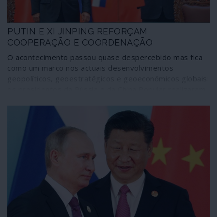
coincidentes com os do decadente império.
PUTIN E XI JINPING REFORÇAM
COOPERAÇÃO E COORDENAÇÃO
O acontecimento passou quase despercebido mas fica
como um marco nos actuais desenvolvimentos
geopolíticos, geoestratégicos e geoeconómicos globais:
os presidentes da Rússia e da China Popular realizaram
uma “cimeira telefónica” em 8 de Julho na qual
aprofundaram as estratégias de colaboração e
coordenação, a todos os níveis, entre os dois gigantes.
Além de reforçarem a sua aliança tendo como referência
o quadro estabelecido pela Carta das Nações Unidas e o
multilateralismo, a igualdade entre os povos e os
Estados, Vladimir Putin e Xi Jinping não hesitaram em
solidarizar-se mutuamente com recentes movimentos
políticos nos dois países como o referendo
constitucional na Rússia e a entrada em vigor da lei de
segurança nacional em Hong Kong.