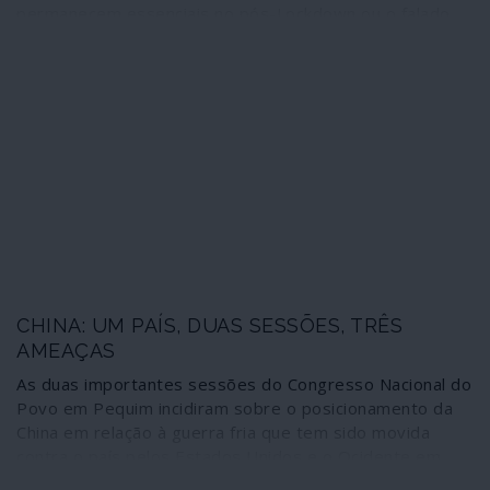
permanecem essenciais no pós-Lockdown ou o falado
“novo normal”. Pelo que as guerras dos pipelines
continuam activas: aí, entre destroços de vários
projectos, estão no caminho do êxito pleno os que
materializam a cada vez mais forte parceria estratégica
entre a Rússia e a China e também os laços que, para
desespero de Washington, canalizam energia russa para
dois relevantes membros da NATO – Alemanha e
Turquia.
CHINA: UM PAÍS, DUAS SESSÕES, TRÊS
AMEAÇAS
As duas importantes sessões do Congresso Nacional do
Povo em Pequim incidiram sobre o posicionamento da
China em relação à guerra fria que tem sido movida
contra o país pelos Estados Unidos e o Ocidente em
geral, acelerada com as incidências da pandemia de