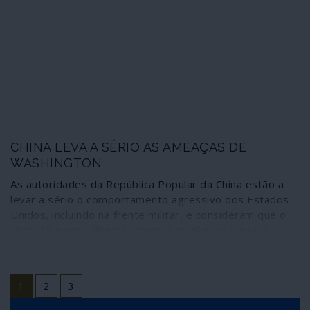
a Rússia, que adquire novas valências. O mundo está em
mudança.
CHINA LEVA A SÉRIO AS AMEAÇAS DE
WASHINGTON
As autoridades da República Popular da China estão a
levar a sério o comportamento agressivo dos Estados
Unidos, incluindo na frente militar, e consideram que o
risco de guerra directa atingiu o nível mais elevado
desde os acontecimentos na Praça Tiananmen, Pequim,
em 1990.
1
2
3