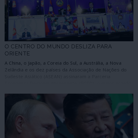
O CENTRO DO MUNDO DESLIZA PARA
ORIENTE
A China, o Japão, a Coreia do Sul, a Austrália, a Nova
Zelândia e os dez países da Associação de Nações do
Sudeste Asiático (ASEAN) assinaram a Parceria
Económica Regional Abrangente (RCEP), o maior acordo
comercial do mundo, um mercado integrado que envolve
30% da economia mundial e 2200 milhões de pessoas.
Trata-se de uma grande plataforma que poderá
intersectar-se com várias outras entidades regionais da
geoeconomia mas também da geopolítica. A
comunicação corporativa praticamente não deu por isso,
a não ser para dizer que se trata de mais uma arma da
China contra “o Ocidente”. Um “Ocidente” que continua a