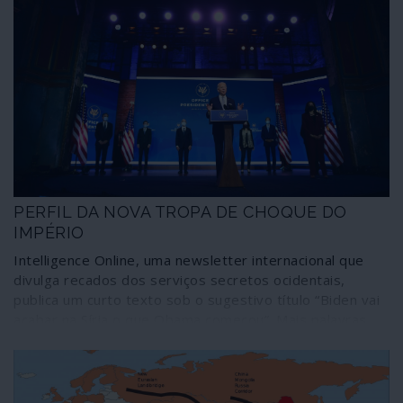
PERFIL DA NOVA TROPA DE CHOQUE DO
IMPÉRIO
Intelligence Online, uma newsletter internacional que
divulga recados dos serviços secretos ocidentais,
publica um curto texto sob o sugestivo título “Biden vai
acabar na Síria o que Obama começou”. Mais palavras
são desnecessárias: a frase vale pelas 10 ou 20 mil
palavras de um programa de governo. Ilusões para que
vos quero.