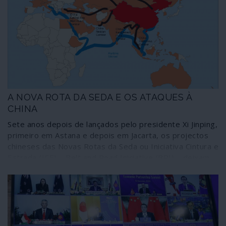
A NOVA ROTA DA SEDA E OS ATAQUES À
CHINA
Sete anos depois de lançados pelo presidente Xi Jinping,
primeiro em Astana e depois em Jacarta, os projectos
chineses das Novas Rotas da Seda ou Iniciativa Cintura e
Estrada (ICE) – Belt and Road Iniciative (BRI) – deixam
cada vez mais a oligarquia plutocrática norte-americana
num transe alucinado.