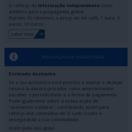
muitas das sanções, provocando uma evidente viciação
O reforço da
Informação Independente
como
da concorrência. Bruxelas marca golos na própria baliza
antídoto para a propaganda global.
Bastam 50 cêntimos, o preço de um café, 1 euro, 5
para se submeter a Washington: a economia da União é
euros, 10 euros…
atingida de vários lados e os resultados estão à vista.
saber mais
RENOVAÇÃO DE ASSINATURAS
Estimado Assinante
,
Se a sua assinatura está prestes a expirar e desejar
renová-la deverá proceder como anteriormente:
escolher a periodicidade e a forma de pagamento.
Pode igualmente aderir à nossa acção de
"assinatura solidária", contribuindo assim para
reforço dos conteúdos de O Lado Oculto e
assegurando a sua continuidade.
Grato pelo seu apoio