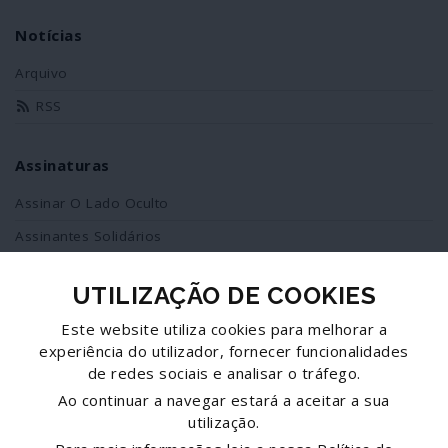
Notícias
Arquivo
RSS
Assinaturas
Assinar O Lado Oculto
Assinantes Solidários
UTILIZAÇÃO DE COOKIES
Redes Sociais
Este website utiliza cookies para melhorar a
Siga-nos no facebook
experiência do utilizador, fornecer funcionalidades
de redes sociais e analisar o tráfego.
Partilhe esta página
Ao continuar a navegar estará a aceitar a sua
utilização.
Facebook