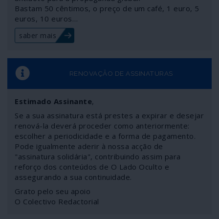
Bastam 50 cêntimos, o preço de um café, 1 euro, 5
Pence dirige uma “task-force” para lidar com a crise do
euros, 10 euros…
COVID-19. E a fotografia oficial da primeira reunião do
grupo na Casa Branca mostra os participantes rezando
saber mais
para que o mal do coronavírus seja afastado.
RENOVAÇÃO DE ASSINATURAS
Estimado Assinante
,
Se a sua assinatura está prestes a expirar e desejar
renová-la deverá proceder como anteriormente:
escolher a periodicidade e a forma de pagamento.
Pode igualmente aderir à nossa acção de
"assinatura solidária", contribuindo assim para
reforço dos conteúdos de O Lado Oculto e
assegurando a sua continuidade.
Grato pelo seu apoio
O Colectivo Redactorial