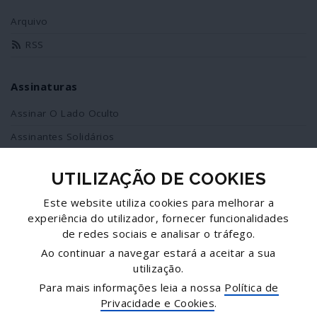
Arquivo
RSS
Assinaturas
Assinar O Lado Oculto
Assinantes Solidários
UTILIZAÇÃO DE COOKIES
Redes Sociais
Este website utiliza cookies para melhorar a
Siga-nos no facebook
experiência do utilizador, fornecer funcionalidades
de redes sociais e analisar o tráfego.
Partilhe esta página
Ao continuar a navegar estará a aceitar a sua
utilização.
Facebook
Para mais informações leia a nossa
Política de
Twitter
Privacidade e Cookies
.