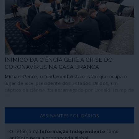
INIMIGO DA CIÊNCIA GERE A CRISE DO
CORONAVÍRUS NA CASA BRANCA
Michael Pence, o fundamentalista cristão que ocupa o
lugar de vice-presidente dos Estados Unidos, um
céptico da ciência, foi encarregado por Donald Trump de
filtrar toda a informação sobre o coronavírus que pode
chegar à comunicação social e à população dos Estados
Unidos. Ferrenho do dogma “criacionista” e inimigo da
ASSINANTES SOLIDÁRIOS
teoria da evolução, responsável pelo maior surto de HIV
no Estado de Indiana, onde era governador, adversário
do uso de preservativo – método “demasiado moderno”
O reforço da
Informação Independente
como
– adepto do “tratamento clínico” da homossexualidade,
antídoto para a propaganda global.