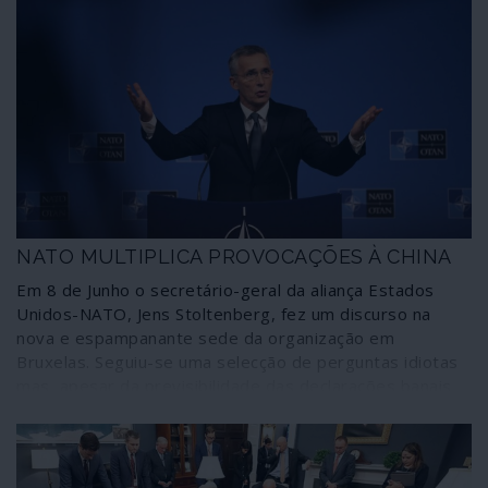
NATO MULTIPLICA PROVOCAÇÕES À CHINA
Em 8 de Junho o secretário-geral da aliança Estados
Unidos-NATO, Jens Stoltenberg, fez um discurso na
nova e espampanante sede da organização em
Bruxelas. Seguiu-se uma selecção de perguntas idiotas
mas, apesar da previsibilidade das declarações banais
de Stoltenberg e da cumplicidade dos entrevistadores,
foi dito o suficiente para se perceber que a NATO ainda
está à procura de inimigos para tentar justificar a sua
periclitante existência.