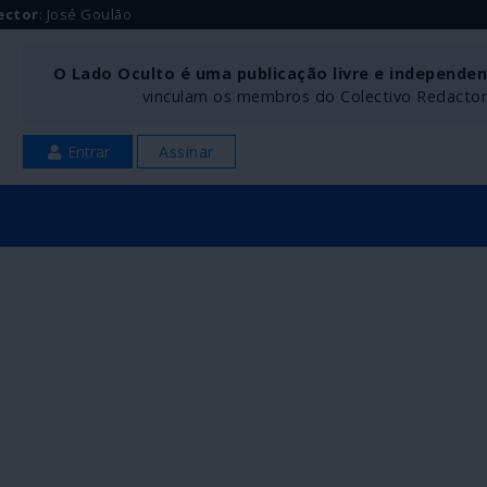
ector
: José Goulão
O Lado Oculto é uma publicação livre e independe
vinculam os membros do Colectivo Redactoria
Entrar
Assinar