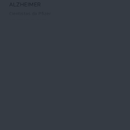
ALZHEIMER
Cientistas da Pfizer
apuraram que um
medicamento já conhecido
poderia ser usado com êxito
no combate ao Alzheimer. A
empresa bloqueou essa
possibilidade porque já não
poderia usufruir dos lucros
em exclusivo.