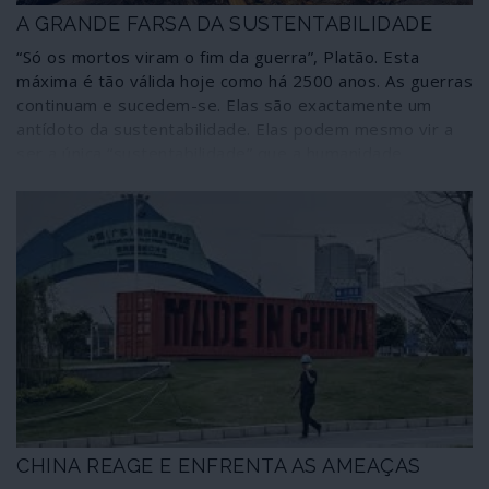
A GRANDE FARSA DA SUSTENTABILIDADE
“Só os mortos viram o fim da guerra”, Platão. Esta
máxima é tão válida hoje como há 2500 anos. As guerras
continuam e sucedem-se. Elas são exactamente um
antídoto da sustentabilidade. Elas podem mesmo vir a
ser a única “sustentabilidade” que a humanidade
moderna conhece – destruição sem fim, matanças,
exploração desavergonhada da Mãe Terra e dos seres
que a habitam, incluindo os humanos.
CHINA REAGE E ENFRENTA AS AMEAÇAS