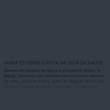
surgir reflexões sustentadas – não exercícios de
futurologia – sobre o que poderá acontecer daqui para a
frente em domínios como o económico, o social, o
mundo do trabalho. O Lado Oculto é um espaço de
informação e também de debate aberto. Daí que esteja
disponível para dar a conhecer alguns desses trabalhos
que possam suscitar polémica, reflexão, concordância e
discordância num tempo de incertezas.
CHINA ESTENDE A ROTA DA SEDA DA SAÚDE
Quando em meados de Março o presidente chinês, Xi
Jinping, conversou por telefone com o primeiro-ministro
de Itália, Giuseppe Conte, antes da chegada de um voo
da China Eastern de Xangai para Milão carregado de
ajuda médica, o assunto principal foi a promessa chinesa
de desenvolver uma Rota da Seda da Saúde (Jiankang
Sichou Zhilu).