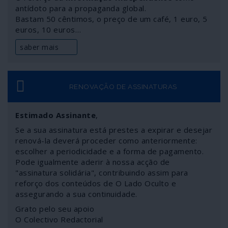
sem ter contraditório. Na origem da inquietação
antídoto para a propaganda global.
Bastam 50 cêntimos, o preço de um café, 1 euro, 5
ocidental está, como foi abundantemente aflorado como
euros, 10 euros…
eco da exposição do chefe do Pentágono, a crescente
presença da Rússia e da China na arena internacional -
saber mais
que se reflecte no aparecimento de um efeito dissuasor
da impunidade colonial. Não admira, portanto, e perante
a presença de convidados “inimigos”, que às tantas à
conferência tivesse parecido um diálogo de surdos.
RENOVAÇÃO DE ASSINATURAS
Estimado Assinante
,
Se a sua assinatura está prestes a expirar e desejar
renová-la deverá proceder como anteriormente:
escolher a periodicidade e a forma de pagamento.
Pode igualmente aderir à nossa acção de
"assinatura solidária", contribuindo assim para
reforço dos conteúdos de O Lado Oculto e
assegurando a sua continuidade.
Grato pelo seu apoio
O Colectivo Redactorial