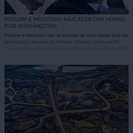
mundo, continua a deslizar inapelavelmente para
Oriente.
PEQUIM E MOSCOVO NÃO ACERTAM HORAS
POR WASHINGTON
Pequim e Moscovo não acertaram as suas horas pela de
Washington durante os últimos tempos, como se fez
nos subservientes países ocidentais. China e Rússia têm
a sua parceria estratégica em funcionamento e seguem
caminhos próprios que não estão à espera de
“autorização” decorrente da “escolha” norte-americana.
Enquanto decorria o duelo de sociopatas nos Estados
Unidos, o Comité Central do Partido Comunista da China
apreciou o plano quinquenal até 2025, decisivo no
caminho do país para a autossuficiência económica ao
mais elevado nível tecnológico. E o “pragmatismo” de
Moscovo afinou-se em debates como alternativa aos
reconhecidos fracassos neoliberais no Ocidente. São
opções próprias que estão a traçar outros caminhos não
coincidentes com os do decadente império.