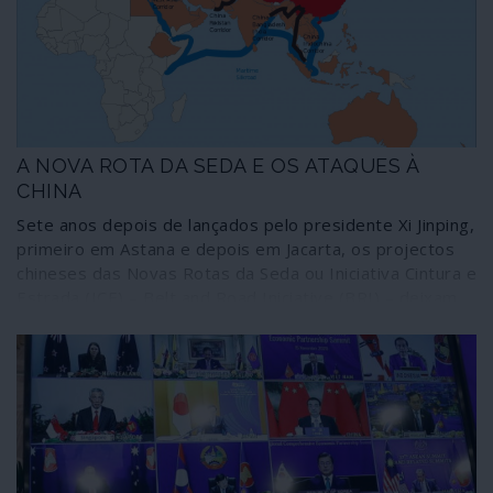
de uma maneira mais evidente a cada dia que passa
como os grandes filtros censórios da comunicação social
globalizada.
A NOVA ROTA DA SEDA E OS ATAQUES À
CHINA
Sete anos depois de lançados pelo presidente Xi Jinping,
primeiro em Astana e depois em Jacarta, os projectos
chineses das Novas Rotas da Seda ou Iniciativa Cintura e
Estrada (ICE) – Belt and Road Iniciative (BRI) – deixam
cada vez mais a oligarquia plutocrática norte-americana
num transe alucinado.