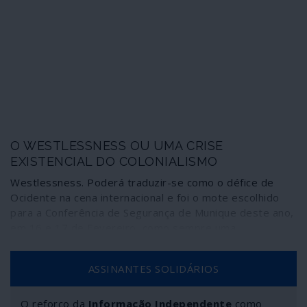
O WESTLESSNESS OU UMA CRISE
EXISTENCIAL DO COLONIALISMO
Westlessness. Poderá traduzir-se como o défice de
Ocidente na cena internacional e foi o mote escolhido
para a Conferência de Segurança de Munique deste ano,
em 16 e 17 de Fevereiro, como sempre uma
organização associada à NATO. Percebeu-se, pela
escolha desta temática, que o Ocidente vive uma crise
ASSINANTES SOLIDÁRIOS
existencial, com saudades de tempos recentes em que
podia destroçar a Jugoslávia, bombardear a Sérvia,
arrasar o Afeganistão, desmembrar o Iraque e a Líbia
O reforço da
Informação Independente
como