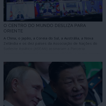
O CENTRO DO MUNDO DESLIZA PARA
ORIENTE
A China, o Japão, a Coreia do Sul, a Austrália, a Nova
Zelândia e os dez países da Associação de Nações do
Sudeste Asiático (ASEAN) assinaram a Parceria
Económica Regional Abrangente (RCEP), o maior acordo
comercial do mundo, um mercado integrado que envolve
30% da economia mundial e 2200 milhões de pessoas.
Trata-se de uma grande plataforma que poderá
intersectar-se com várias outras entidades regionais da
geoeconomia mas também da geopolítica. A
comunicação corporativa praticamente não deu por isso,
a não ser para dizer que se trata de mais uma arma da
China contra “o Ocidente”. Um “Ocidente” que continua a
olhar-se como o centro do mundo – e a comportar-se
colonialmente como tal. Enquanto ele, o centro do