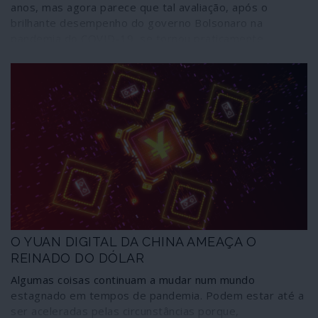
anos, mas agora parece que tal avaliação, após o
brilhante desempenho do governo Bolsonaro na
pandemia do COVID-19, se tornou praticamente
unânime. Unanimidade inteligente, acrescente-se. Mas
como se deu esse processo lamentável de
transformação do cisne do soft power multilateralista
no patinho feio de uma total subserviência unilateralista?
O YUAN DIGITAL DA CHINA AMEAÇA O
REINADO DO DÓLAR
Algumas coisas continuam a mudar num mundo
estagnado em tempos de pandemia. Podem estar até a
ser aceleradas pelas circunstâncias porque,