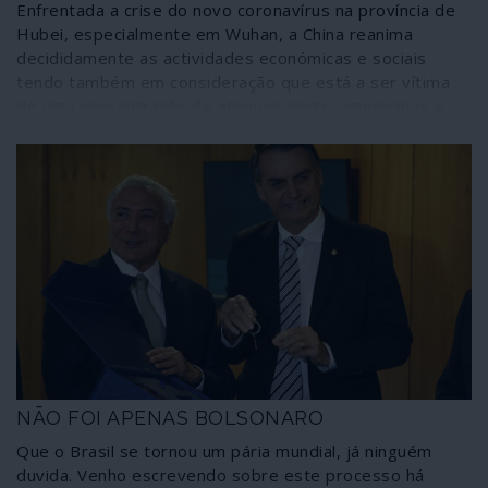
Enfrentada a crise do novo coronavírus na província de
Hubei, especialmente em Wuhan, a China reanima
decididamente as actividades económicas e sociais
tendo também em consideração que está a ser vítima
de uma concentração de ataques norte-americanos e
ocidentais para conter o país como potência emergente.
Pequim reage procedendo à restauração das próprias
forças e também no âmbito da parceria estratégica com
a Rússia, que adquire novas valências. O mundo está em
mudança.
NÃO FOI APENAS BOLSONARO
Que o Brasil se tornou um pária mundial, já ninguém
duvida. Venho escrevendo sobre este processo há