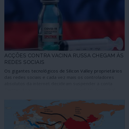
ACÇÕES CONTRA VACINA RUSSA CHEGAM ÀS
REDES SOCIAIS
Os gigantes tecnológicos de Silicon Valley proprietários
das redes sociais e cada vez mais os controladores
absolutos da internet decidiram suspender a conta
Twitter da vacina russa contra a Covid-19, Sputnik V,
alegando ter detectado “actividades suspeitas” com
origem no Estado norte-americano da Virgínia, que
alberga a sede da CIA e de outras agências de
espionagem dos Estados Unidos. Embora a conta tenha
sido reactivada algum tempo depois, ficou dado mais um
sinal de poder dos gigantes privados que se assumem