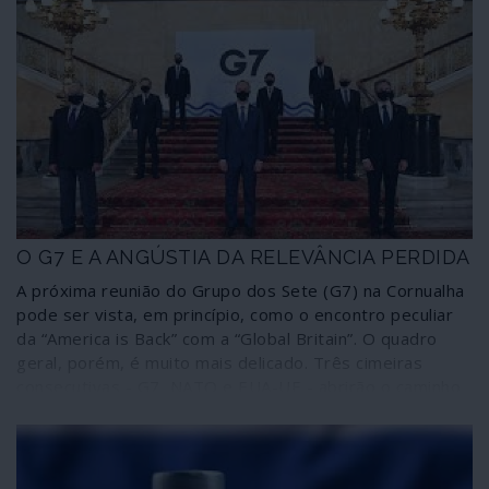
O G7 E A ANGÚSTIA DA RELEVÂNCIA PERDIDA
A próxima reunião do Grupo dos Sete (G7) na Cornualha
pode ser vista, em princípio, como o encontro peculiar
da “America is Back” com a “Global Britain”. O quadro
geral, porém, é muito mais delicado. Três cimeiras
consecutivas - G7, NATO e EUA-UE - abrirão o caminho
para o que se espera que seja um momento de
ansiedade: a cimeira Putin-Biden em Genebra, que
certamente não será um reinício.