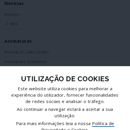
Notícias
Arquivo
RSS
Assinaturas
Assinar O Lado Oculto
Assinantes Solidários
UTILIZAÇÃO DE COOKIES
Redes Sociais
Este website utiliza cookies para melhorar a
Siga-nos no facebook
experiência do utilizador, fornecer funcionalidades
de redes sociais e analisar o tráfego.
Partilhe esta página
Ao continuar a navegar estará a aceitar a sua
utilização.
Facebook
Para mais informações leia a nossa
Política de
Twitter
Privacidade e Cookies
.