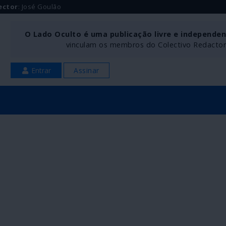
ector
: José Goulão
O Lado Oculto é uma publicação livre e independe
vinculam os membros do Colectivo Redactoria
Entrar
Assinar