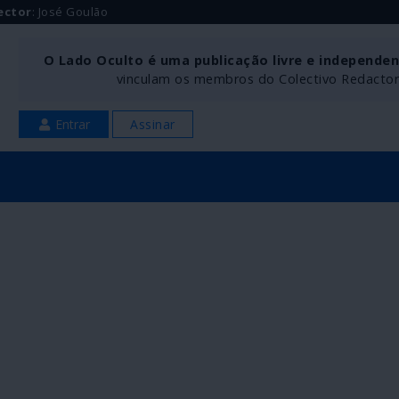
ector
: José Goulão
O Lado Oculto é uma publicação livre e independe
vinculam os membros do Colectivo Redactoria
Entrar
Assinar