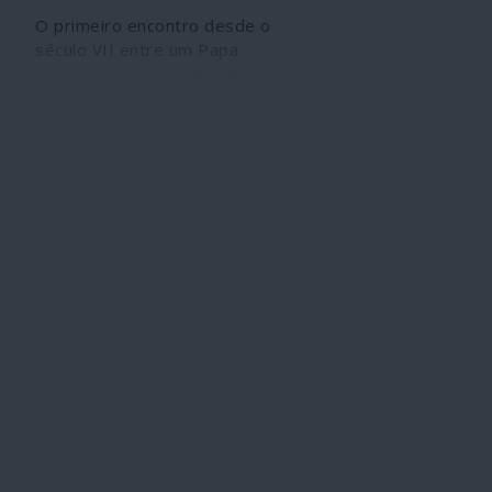
O primeiro encontro desde o
século VII entre um Papa
católico romano e um líder
espiritual xiita, considerado
este como uma “fonte de
emulação”, foi um divisor de
águas sob qualquer ponto de
vista histórico. Será preciso
que passe muito tempo para
avaliar todas as implicações
da imensamente intrigante
conversa frente a frente de
50 minutos, apenas na
presença de intérpretes,
entre o Papa Francisco e o
Grande Ayatollah Sistani na
sua humilde casa situada
num beco de Najaf, perto do
deslumbrante santuário do
Imã Ali.