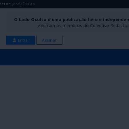
ector
: José Goulão
O Lado Oculto é uma publicação livre e independe
vinculam os membros do Colectivo Redactoria
Entrar
Assinar