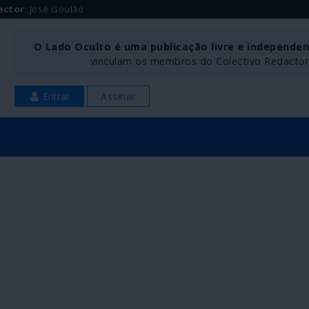
ector
: José Goulão
O Lado Oculto é uma publicação livre e independe
vinculam os membros do Colectivo Redactoria
Entrar
Assinar