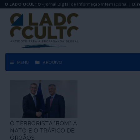
O LADO OCULTO
- Jornal Digital de Informação Internacional |
Dir
MENU
ARQUIVO
O TERRORISTA "BOM", A
NATO E O TRÁFICO DE
ÓRGÃOS