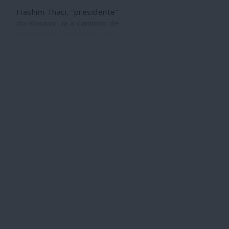
Hashim Thaci, “presidente”
do Kosovo, ia a caminho de
Washington encontrar-se
com Trump quando, após
mais de dez anos de
denúncias, chegou
finalmente a notícia de que
foi indiciado por crimes de
guerra, entre os quais
assassínios étnicos e tráfico
de órgãos internos das
vítimas. Deu meia volta e
voltou para casa,
aguardando o que
acontecerá agora ao
processo num tribunal
especial de Haia. Thaci é há
mais de duas décadas um
peão fiel da estratégia
NATO, dos Estados Unidos e