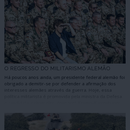
O REGRESSO DO MILITARISMO ALEMÃO
Há poucos anos ainda, um presidente federal alemão foi
obrigado a demitir-se por defender a afirmação dos
interesses alemães através da guerra. Hoje, essa
política militarista é promovida pela ministra da Defesa
e candidata a chanceler, Annegret Kramp-Karrenbauer
(CDU), sem que nada lhe aconteça. A ministra, note-se,
sucede no cargo à nova presidente da Comissão
Europeia, Ursula von der Leyen, para quem “a Europa
deve aprender a utilizar a linguagem da força”. A