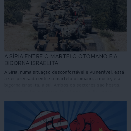
Alemanha imperial, agora no quadro da NATO e da União
Europeia, retoma o seu caminho.
A SÍRIA ENTRE O MARTELO OTOMANO E A
BIGORNA ISRAELITA
A Síria, numa situação desconfortável e vulnerável, está
a ser prensada entre o martelo otomano, a norte, e a
bigorna israelita, a sul. Ambos os sectores são hostis,
expansionistas e ocupam território sírio. Por vezes,
quando se menciona uma “zona segura” ao longo da
fronteira sírio-turca vem à mente a situação que se vive
na fronteira entre os Estados Unidos e o México. Em
ambos os casos invocam-se razões de “segurança”: há
um Estado colocado sob ameaça a pretexto da
“segurança” do Estado vizinho.