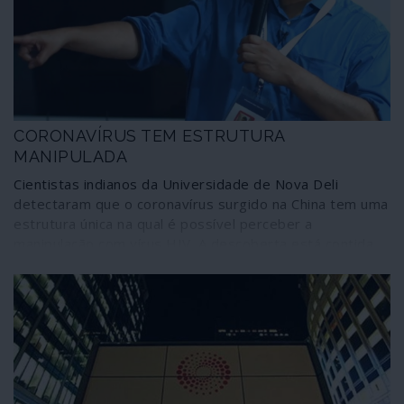
CORONAVÍRUS TEM ESTRUTURA
MANIPULADA
Cientistas indianos da Universidade de Nova Deli
detectaram que o coronavírus surgido na China tem uma
estrutura única na qual é possível perceber a
manipulação com vírus HIV. A descoberta está contida
numa pré-publicação – ainda não revista por outros
cientistas – das investigações que efectuaram sobre o
2019-nCoV. Entretanto, outros especialistas recordam
que o tratamento com medicamentos contra o HIV de
doentes vítimas da epidemia na China tem registado
alguns êxitos. Apesar dos condicionalismos existentes
ainda em torno da investigação indiana, mas tendo a
certeza de que o assunto não cabe na comunicação