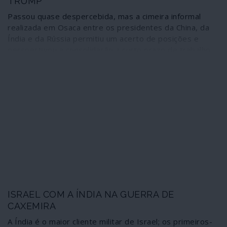
TRUMP
Passou quase despercebida, mas a cimeira informal
realizada em Osaca entre os presidentes da China, da
Índia e da Rússia permitiu um acerto de posições e
perspectivou a consolidação a curto prazo de trabalho
conjunto que já vem de trás. Exigência para reforço da
Organização Mundial de Comércio, modalidades de
pagamentos internacionais, incluindo militares, feitas de
maneira a contornar o dólar e outras acções
internacionais conjugadas são razões de pesadelo para
Trump. O RIC tem uma zona de influência que envolve
praticamente metade da população mundial e abana o
globalismo unilateralista.
ISRAEL COM A ÍNDIA NA GUERRA DE
CAXEMIRA
A Índia é o maior cliente militar de Israel; os primeiros-