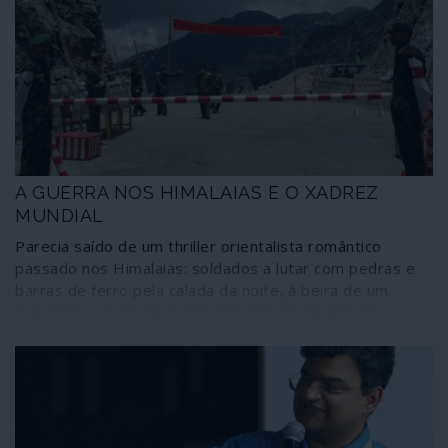
geoeconomia mas também da geopolítica. A
comunicação corporativa praticamente não deu por isso,
a não ser para dizer que se trata de mais uma arma da
China contra “o Ocidente”. Um “Ocidente” que continua a
olhar-se como o centro do mundo – e a comportar-se
colonialmente como tal. Enquanto ele, o centro do
mundo, continua a deslizar inapelavelmente para
Oriente.
A GUERRA NOS HIMALAIAS E O XADREZ
MUNDIAL
Parecia saído de um thriller orientalista romântico
passado nos Himalaias: soldados a lutar com pedras e
barras de ferro pela calada da noite, à beira de um
precipício a mais de quatro mil metros de altitude,
alguns deles mergulhando para a morte num rio quase
congelado e morrendo de hipotermia.