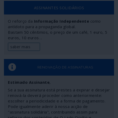
ASSINANTES SOLIDÁRIOS
O reforço da
Informação Independente
como
antídoto para a propaganda global.
Bastam 50 cêntimos, o preço de um café, 1 euro, 5
euros, 10 euros…
saber mais
RENOVAÇÃO DE ASSINATURAS
Estimado Assinante
,
Se a sua assinatura está prestes a expirar e desejar
renová-la deverá proceder como anteriormente:
escolher a periodicidade e a forma de pagamento.
Pode igualmente aderir à nossa acção de
"assinatura solidária", contribuindo assim para
reforço dos conteúdos de O Lado Oculto e