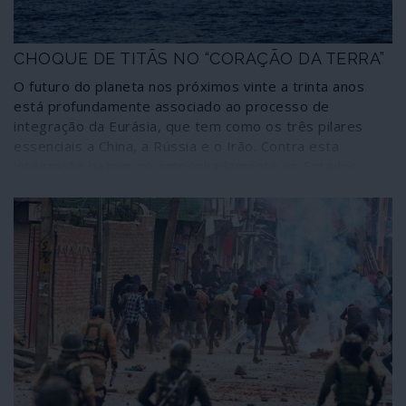
CHOQUE DE TITÃS NO “CORAÇÃO DA TERRA”
O futuro do planeta nos próximos vinte a trinta anos
está profundamente associado ao processo de
integração da Eurásia, que tem como os três pilares
essenciais a China, a Rússia e o Irão. Contra esta
integração batem-se empenhadamente os Estados
Unidos, com base na sua doutrina “Indo-Pacífico” e
procurando adaptar a NATO a esta estratégia fazendo
avançar a aliança para espaços asiáticos. Isso ficou claro
na última cimeira da NATO através das decisões de
reforçar a agressividade contra a Rússia, conter a China
e militarizar o espaço. A que se somam os esforços
incessantes para mudar o regime no Irão. Os dados
estão lançados: de um lado as estratégias convergentes
da Iniciativa Cintura e Estrada da China e da Grande
Eurásia, da Rússia; do outro o Império globalista, em
luta existencial pelo seu domínio. Segue-se uma reflexão
sobre o ponto da situação daquilo que o autor qualificou