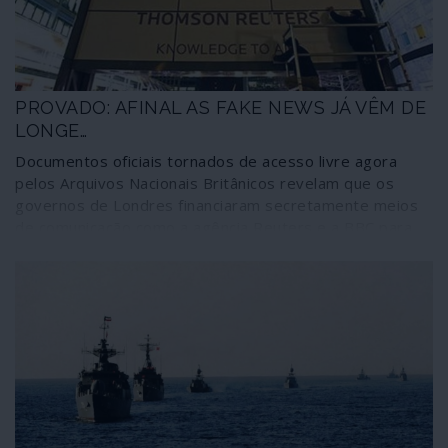
social corporativa, O Lado Oculto faz eco desta
informação para que seja integrada no quadro dos
dados a reter sobre o grande e necessário debate em
torno do 2019-nCoV como eventual criação humana.
PROVADO: AFINAL AS FAKE NEWS JÁ VÊM DE
LONGE…
Documentos oficiais tornados de acesso livre agora
pelos Arquivos Nacionais Britânicos revelam que os
governos de Londres financiaram secretamente meios
de comunicação como a agência Reuters e a BBC para
publicarem falsas notícias contra a União Soviética,
instituições e organizações comunistas. Os documentos
dizem respeito ao período entre 1945 e 1977; nada
indica que tais procedimentos tenham sido
abandonados desde então, independentemente das
alterações na cena internacional e das mudanças de
proprietários daqueles e outros órgãos de informação.