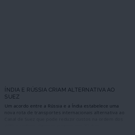
ÍNDIA E RÚSSIA CRIAM ALTERNATIVA AO
SUEZ
Um acordo entre a Rússia e a Índia estabelece uma
nova rota de transportes internacionais alternativa ao
Canal de Suez que pode reduzir custos na ordem dos
40% e reduzir algumas viagens em 20 dias