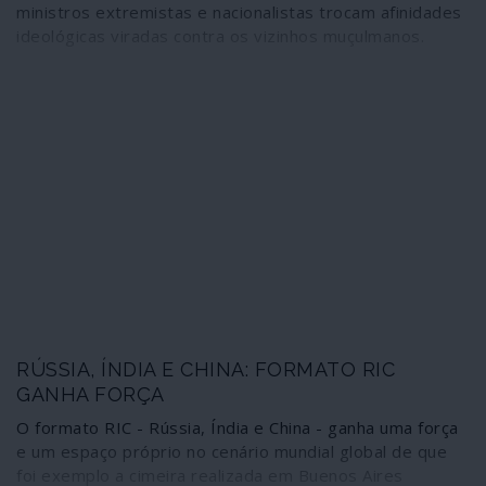
ministros extremistas e nacionalistas trocam afinidades
ideológicas viradas contra os vizinhos muçulmanos.
RÚSSIA, ÍNDIA E CHINA: FORMATO RIC
GANHA FORÇA
O formato RIC - Rússia, Índia e China - ganha uma força
e um espaço próprio no cenário mundial global de que
foi exemplo a cimeira realizada em Buenos Aires