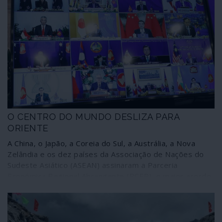
O CENTRO DO MUNDO DESLIZA PARA
ORIENTE
A China, o Japão, a Coreia do Sul, a Austrália, a Nova
Zelândia e os dez países da Associação de Nações do
Sudeste Asiático (ASEAN) assinaram a Parceria
Económica Regional Abrangente (RCEP), o maior acordo
comercial do mundo, um mercado integrado que envolve
30% da economia mundial e 2200 milhões de pessoas.
Trata-se de uma grande plataforma que poderá
intersectar-se com várias outras entidades regionais da