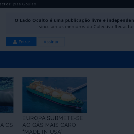
ector
: José Goulão
O Lado Oculto é uma publicação livre e independe
vinculam os membros do Colectivo Redactoria
Entrar
Assinar
EUROPA SUBMETE-SE
RA OS
AO GÁS MAIS CARO
“MADE IN USA”