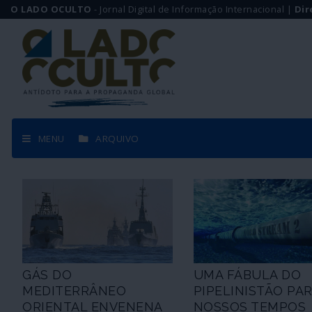
O LADO OCULTO
- Jornal Digital de Informação Internacional |
Dir
MENU
ARQUIVO
GÁS DO
UMA FÁBULA DO
MEDITERRÂNEO
PIPELINISTÃO PA
ORIENTAL ENVENENA
NOSSOS TEMPOS