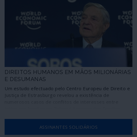
DIREITOS HUMANOS EM MÃOS MILIONÁRIAS
E DESUMANAS
Um estudo efectuado pelo Centro Europeu de Direito e
Justiça de Estrasburgo revelou a existência de
numerosos casos de conflitos de interesses entre
juízes em funções no Tribunal Europeu dos Direitos
Humanos (TEDH) e organizações não-governamentais
(ONG’s) financiadas pelo multimilionário George Soros,
ASSINANTES SOLIDÁRIOS
“filantropo” globalista neoliberal essencial no sistema de
apropriação e adulteração de causas sociais,