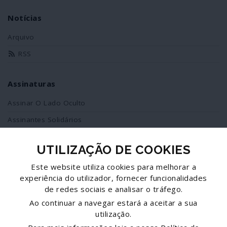
Notícias
Arquivo
RSS
Assinaturas
Assinar O Lado Oculto
Assinantes Solidários
UTILIZAÇÃO DE COOKIES
Redes Sociais
Este website utiliza cookies para melhorar a
Siga-nos no facebook
experiência do utilizador, fornecer funcionalidades
de redes sociais e analisar o tráfego.
Partilhe esta página
Ao continuar a navegar estará a aceitar a sua
utilização.
Facebook