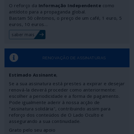
designadamente através do patrocínio de “revoluções
O reforço da
Informação Independente
como
coloridas”.
antídoto para a propaganda global.
Bastam 50 cêntimos, o preço de um café, 1 euro, 5
euros, 10 euros…
saber mais
RENOVAÇÃO DE ASSINATURAS
Estimado Assinante
,
Se a sua assinatura está prestes a expirar e desejar
renová-la deverá proceder como anteriormente:
escolher a periodicidade e a forma de pagamento.
Pode igualmente aderir à nossa acção de
"assinatura solidária", contribuindo assim para
reforço dos conteúdos de O Lado Oculto e
assegurando a sua continuidade.
Grato pelo seu apoio