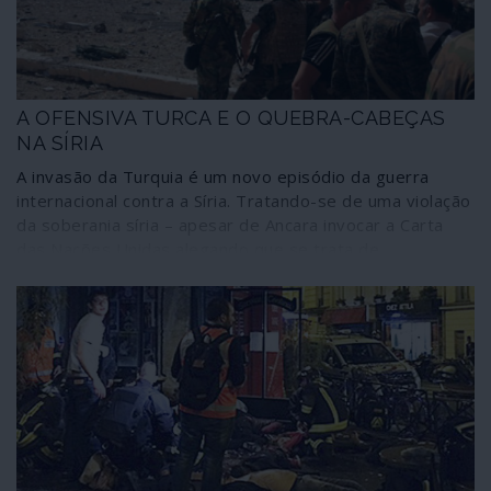
A OFENSIVA TURCA E O QUEBRA-CABEÇAS
NA SÍRIA
A invasão da Turquia é um novo episódio da guerra
internacional contra a Síria. Tratando-se de uma violação
da soberania síria – apesar de Ancara invocar a Carta
das Nações Unidas alegando que se trata de
“autodefesa” – a operação veio provocar alterações
significativas nas relações de forças no terreno, e nem
todas elas, porém, desfavoráveis à República Árabe
Síria. O que está a acontecer revela um dos mais
complexos quebra-cabeças existentes hoje no
panorama internacional.