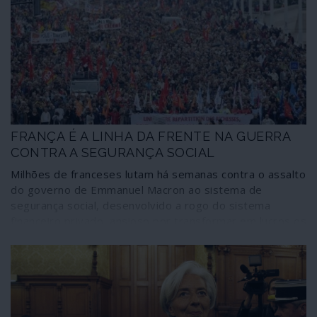
afinal, para as forças atlantistas a operação não era “um
risco” mas sim uma estratégia deliberada – para todos
os efeitos, uma estratégia terrorista.
FRANÇA É A LINHA DA FRENTE NA GUERRA
CONTRA A SEGURANÇA SOCIAL
Milhões de franceses lutam há semanas contra o assalto
do governo de Emmanuel Macron ao sistema de
segurança social, desenvolvido a rogo do sistema
financeiro privado, ansioso por transformar em lucros os
descontos de vidas de trabalho. E, contudo, o sistema
francês de pensões – considerado um dos melhores do
mundo - é saudável e capaz de absorver naturalmente o
défice, de tal maneira que os próprios mentores da
“reforma” admitem que não haveria urgência em fazê-la.
Como a seguir se demonstra nas respostas do