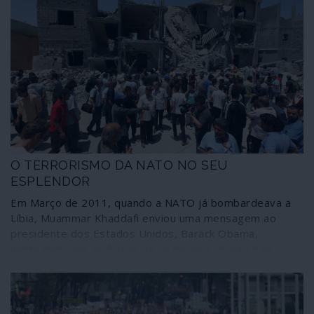
O TERRORISMO DA NATO NO SEU
ESPLENDOR
Em Março de 2011, quando a NATO já bombardeava a
Líbia, Muammar Khaddafi enviou uma mensagem ao
presidente dos Estados Unidos, Barack Obama,
lembrando que as forças de segurança do seu país
estavam “a combater a al-Qaida no Magrebe islâmico,
nada mais”, pelo que a intervenção estrangeira “era um
risco de consequências incalculáveis no Mediterrâneo e
na Europa”. O apelo do dirigente líbio não surtiu efeito: