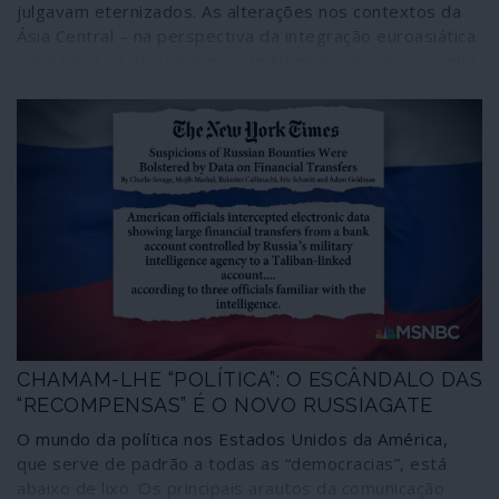
julgavam eternizados. As alterações nos contextos da
Ásia Central – na perspectiva da integração euroasiática
– e a nova lei de segurança de Hong Kong, por exemplo,
evidenciam os efeitos descolonizadores das estratégias
internacionais de potências como a Rússia e a China. Daí
que a Europa, depois de olhar por cima para a Ásia como
“o Extremo Oriente”, tenha agora dificuldade em
aceitar-se como previsível “Extremo Ocidente” da Ásia
CHAMAM-LHE “POLÍTICA”: O ESCÂNDALO DAS
“RECOMPENSAS” É O NOVO RUSSIAGATE
O mundo da política nos Estados Unidos da América,
que serve de padrão a todas as “democracias”, está
abaixo de lixo. Os principais arautos da comunicação