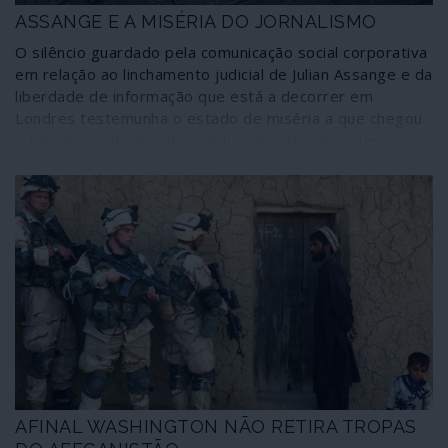
sim de polícia se o mundo estivesse nas mãos de gente
ASSANGE E A MISÉRIA DO JORNALISMO
docente. Mas não: os sociopatas é que mandam – um ou
O silêncio guardado pela comunicação social corporativa
outro, escolha o leitor se conseguir ou achar que neste
em relação ao linchamento judicial de Julian Assange e da
cenário ainda há lugar para o mal menor.
liberdade de informação que está a decorrer em
Londres testemunha o estado de miséria a que chegou
o jornalismo dominante, capturado pelos grandes
interesses minoritários e elitistas que controlam o
mundo.
AFINAL WASHINGTON NÃO RETIRA TROPAS