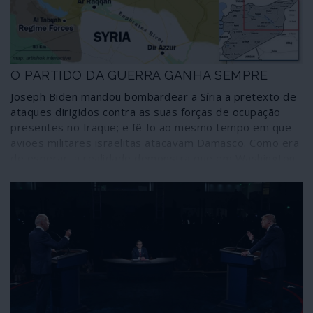
fascismos, um oportunista e manobrador político mais
ou menos insignificante na sociedade russa. Depois que
cada um tire as suas conclusões sobre o que faz correr
a União Europeia nesta cruzada contra a Rússia,
O PARTIDO DA GUERRA GANHA SEMPRE
cumprindo o papel que lhe foi atribuído no guião escrito
em Washington.
Joseph Biden mandou bombardear a Síria a pretexto de
ataques dirigidos contra as suas forças de ocupação
presentes no Iraque; e fê-lo ao mesmo tempo em que
aviões militares israelitas atacavam Damasco. Como era
de esperar, a realidade demonstra que em Washington
mudaram apenas as moscas. Nas eleições norte-
americanas o partido único, o partido da guerra, ganha
sempre.