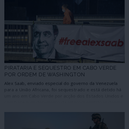
PIRATARIA E SEQUESTRO EM CABO VERDE
POR ORDEM DE WASHINGTON
Alex Saab, enviado especial do governo da Venezuela
para a União Africana, foi sequestrado e está detido há
um ano em Cabo Verde por acção dos Estados Unidos e
com base num documento da Interpol emitido já depois
de ter sido feita a captura. Este caso de pirataria e
sequestro, mantido à mão armada por um navio de
guerra norte-americano ancorado ao largo das costas
cabo-verdianas, não incomoda as sensíveis carpideiras