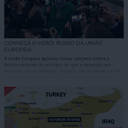
serviço dos mesmos interesses expansionistas que
promoveram a invasão.
CONHEÇA O HERÓI RUSSO DA UNIÃO
EUROPEIA
A União Europeia aprovou novas sanções contra a
Rússia partindo do princípio de que a detenção em
Moscovo de um indivíduo chamado Alexei Navalny é um
atentado contra a democracia, os direitos humanos e
outros valores que povoam os discursos de Bruxelas
mas não correspondem à prática quotidiana. Valerá a
criatura, a quem até já a Amnistia Internacional retirou o
estatuto de “prisioneiro de consciência”, uma atitude tão
drástica que poderá voltar-se contra os interesses dos
cidadãos europeus? A seguir irá demonstrar-se que
Navalny é um blogueiro de extrema-direita, xenófobo,
nacionalista e populista de bom convívio com os