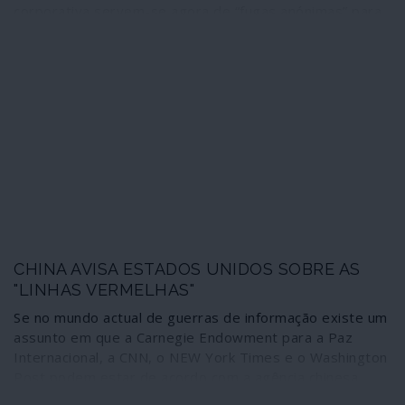
corporativa servem-se agora de “fugas anónimas” para
acusar a Rússia de pagar aos Talibã para matarem
soldados norte-americanos no Afeganistão – e assim
conseguirem um dois em um: intervir nas eleições
presidenciais impondo uma tónica militarista e
armadilhar as possibilidades de paz, fazendo a vontade
ao Pentágono. Montadas as “fugas” sem qualquer prova,
abundam as hipóteses de se tratar de uma nova versão
do fracassado “Russiagate”, que fazia de Trump um
“agente de Moscovo”. A “democracia” que se vai usando
em todo o mundo e a comunicação dominante que se
pratica têm, sem dúvida, uns bons mestres.
CHINA AVISA ESTADOS UNIDOS SOBRE AS
"LINHAS VERMELHAS"
Se no mundo actual de guerras de informação existe um
assunto em que a Carnegie Endowment para a Paz
Internacional, a CNN, o NEW York Times e o Washington
Post podem estar de acordo com a agência chinesa
Xinhua e a publicação oficial chinesa Global Times é o de