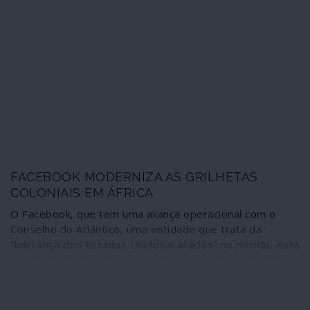
que Michael Pompeo é o pior secretário de Estado da
história dos Estados Unidos. E os danos estão feitos.
FACEBOOK MODERNIZA AS GRILHETAS
COLONIAIS EM ÁFRICA
O Facebook, que tem uma aliança operacional com o
Conselho do Atlântico, uma entidade que trata da
“liderança dos Estados Unidos e aliados” no mundo, está
a montar uma gigantesca cadeia de cabos submarinos
em redor de África como “pilar de uma enorme
expansão da internet no continente”. Perito em “educar
os cidadãos e a sociedade civil” sobre o que é