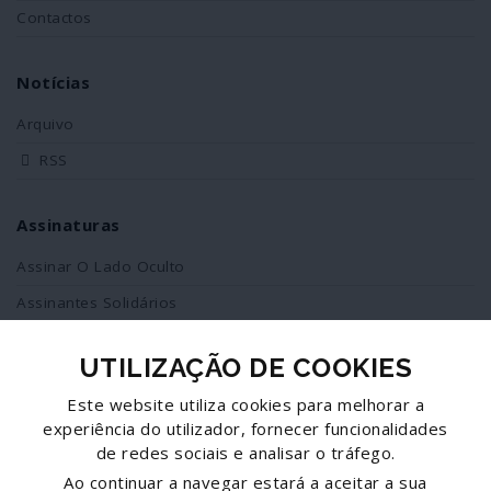
Contactos
Notícias
Arquivo
RSS
Assinaturas
Assinar O Lado Oculto
Assinantes Solidários
UTILIZAÇÃO DE COOKIES
Redes Sociais
Este website utiliza cookies para melhorar a
Siga-nos no facebook
experiência do utilizador, fornecer funcionalidades
de redes sociais e analisar o tráfego.
Partilhe esta página
Ao continuar a navegar estará a aceitar a sua