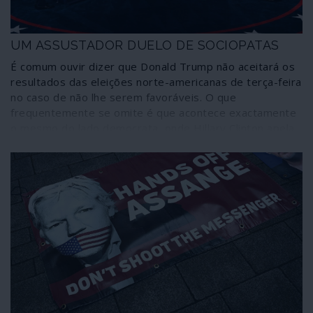
UM ASSUSTADOR DUELO DE SOCIOPATAS
É comum ouvir dizer que Donald Trump não aceitará os
resultados das eleições norte-americanas de terça-feira
no caso de não lhe serem favoráveis. O que
frequentemente se omite é que acontece exactamente
o mesmo do lado democrata, onde Hillary Clinton apela
a retomar a Casa Branca através de qualquer meio e em
quaisquer circunstâncias. Intenção poucas vezes
recordada porque é “politicamente correcto” ser-se
democrata ou porque a vantagem atribuída pelas
sondagens vai esfumando esse cenário. Seja como for,
não está garantido que as eleições sejam pacíficas,
democráticas e conclusivas no país que pretende ser a
luz da democracia. Um país onde a escolha dos eleitores
- mas com repercussões em todo o mundo – está
restringida a dois sociopatas, ambos carregando
assassínios além-fronteiras às suas costas. Estas
eleições não seriam, portanto, um caso de política mas