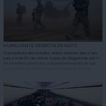
sobre “direitos humanos”, tão prontas a dar sinais
quando as violações são de outros azimutes.
HUMILHANTE DERROTA DA NATO
O presidente dos Estados Unidos anunciou que o seu
país e a NATO vão retirar tropas do Afeganistão até 11
de Setembro deste ano. Independentemente do que
possa dizer-se sobre a suposta grandeza do acto,
estamos perante uma humilhante confissão de derrota
numa guerra que, ao cabo de 20 anos, deixou a
martirizada nação numa situação tão ou mais grave do
que aquela em que se encontrava quando a invasão
imperial se iniciou. Além disso, e para que conste desde
já, a retirada de efectivos convencionais não significa o
abandono do teatro de operações por agressores ao