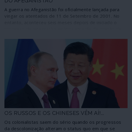
DO AFEGANISTÃO
A guerra no Afeganistão foi oficialmente lançada para
vingar os atentados de 11 de Setembro de 2001. No
entanto, aconteceu seis meses depois de iniciado o
processo de integração asiática através da criação da
Organização de Cooperação de Xangai (OCX), o que leva
a crer que tenha sido preparada antecipadamente. Duas
décadas depois confirma-se que foi a primeira de uma
longa série de guerras para destruir todas as
estruturas estatais do Médio Oriente (estratégia
Rumsfeld/Cebrowski) e controlar a exploração de
recursos naturais. Anunciada para durar apenas duas
semanas, a guerra continua há mais de 19 anos. Foi
planificada para se prolongar o mais possível; e, hoje em
dia, personalidades ligadas ao Pentágono sabotam a
retirada parcial acordada entre os Talibã e a
administração Trump.
OS RUSSOS E OS CHINESES VÊM AÍ!...
Os colonialistas saem do sério quando os progressos
da descolonização alteram o status quo em que se