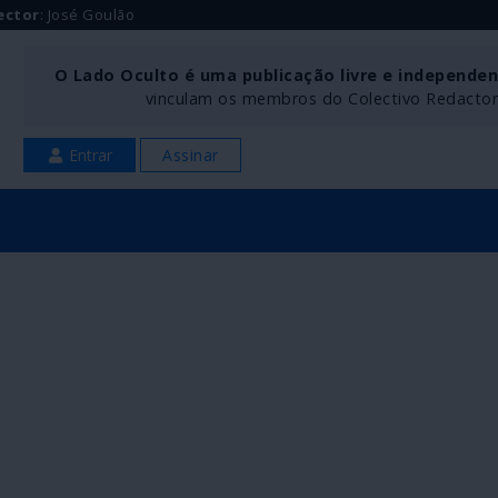
ector
: José Goulão
O Lado Oculto é uma publicação livre e independe
vinculam os membros do Colectivo Redactoria
Entrar
Assinar