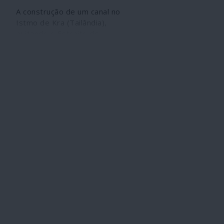
A construção de um canal no
Istmo de Kra (Tailândia),
evitando o Estreito de
Malaca, controlado pelos
Estados Unidos, reforça a
discórdia entre Washington
e Pequim