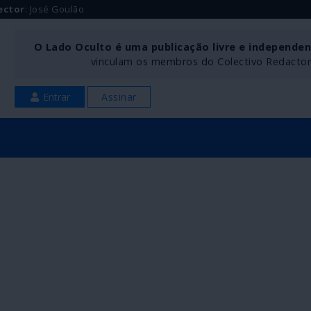
ector
: José Goulão
O Lado Oculto é uma publicação livre e independe
vinculam os membros do Colectivo Redactoria
Entrar
Assinar