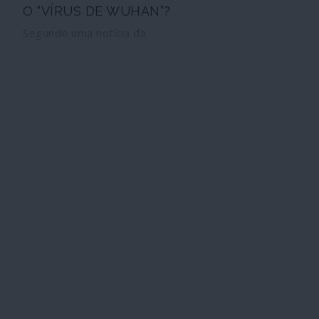
O “VÍRUS DE WUHAN”?
Segundo uma notícia da
televisão ABC News,
reforçada posteriormente
pelos serviços secretos
israelitas, a espionagem
militar dos Estados Unidos
tinha conhecimento, em
meados de Novembro de
2019, de um “acontecimento
epidémico catastrófico” em
Wuhan. O Pentágono
continua, porém, a ser
ambíguo quanto ao conteúdo
ou mesmo à existência ou
não de um documento sobre
essa matéria. O episódio
permite, porém, levantar
importantes perguntas: se
autoridades de Washington