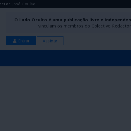
ector
: José Goulão
O Lado Oculto é uma publicação livre e independe
vinculam os membros do Colectivo Redactoria
Entrar
Assinar