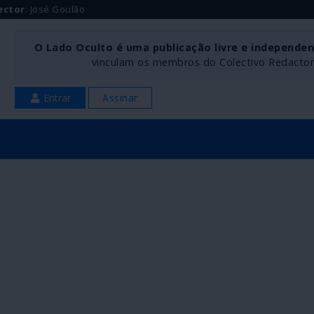
ector
: José Goulão
O Lado Oculto é uma publicação livre e independe
vinculam os membros do Colectivo Redactoria
Entrar
Assinar