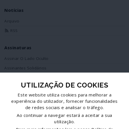
Notícias
Arquivo
RSS
Assinaturas
Assinar O Lado Oculto
Assinantes Solidários
UTILIZAÇÃO DE COOKIES
Redes Sociais
Este website utiliza cookies para melhorar a
Siga-nos no facebook
experiência do utilizador, fornecer funcionalidades
de redes sociais e analisar o tráfego.
Partilhe esta página
Ao continuar a navegar estará a aceitar a sua
utilização.
Facebook