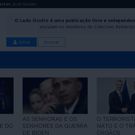
ector
: José Goulão
O Lado Oculto é uma publicação livre e independe
vinculam os membros do Colectivo Redactoria
Entrar
Assinar
AS SENHORAS E OS
O TERRORISTA
E DO
SENHORES DA GUERRA
NATO E O TR
DE BIDEN
ÓRGÃOS