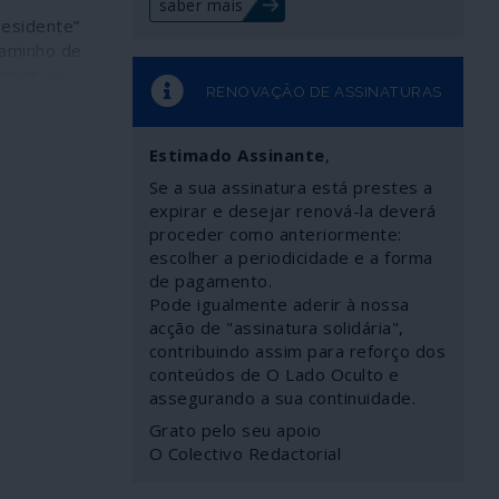
saber mais
residente”
caminho de
ntrar-se
RENOVAÇÃO DE ASSINATURAS
do, após
s de
u
Estimado Assinante
,
cia de que
Se a sua assinatura está prestes a
 crimes de
expirar e desejar renová-la deverá
quais
proceder como anteriormente:
os e tráfico
escolher a periodicidade e a forma
os das
de pagamento.
 volta e
Pode igualmente aderir à nossa
acção de "assinatura solidária",
e
contribuindo assim para reforço dos
a ao
conteúdos de O Lado Oculto e
bunal
assegurando a sua continuidade.
 Thaci é há
Grato pelo seu apoio
cadas um
O Colectivo Redactorial
atégia
os Unidos e