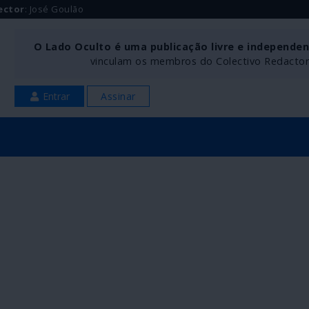
ector
: José Goulão
O Lado Oculto é uma publicação livre e independe
vinculam os membros do Colectivo Redactoria
Entrar
Assinar