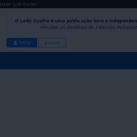
ector
: José Goulão
O Lado Oculto é uma publicação livre e independe
vinculam os membros do Colectivo Redactoria
Entrar
Assinar