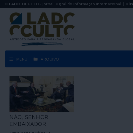
O LADO OCULTO
- Jornal Digital de Informação Internacional |
Dir
MENU
ARQUIVO
NÃO, SENHOR
EMBAIXADOR