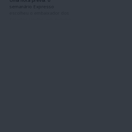
Uma nota prévia: o
semanário Expresso
escolheu o embaixador dos
Estados Unidos, um genuíno
porta-voz de duas figuras
comprovadamente
irracionais como são Donald
Trump e Michael Pompeo,
para abrilhantar uma edição
virilmente propagandeada
como “histórica”. A
comunicação corporativa que
se autointitula “de
referência” explicada assim
por um dos seus expoentes
à escala doméstica lusitana.