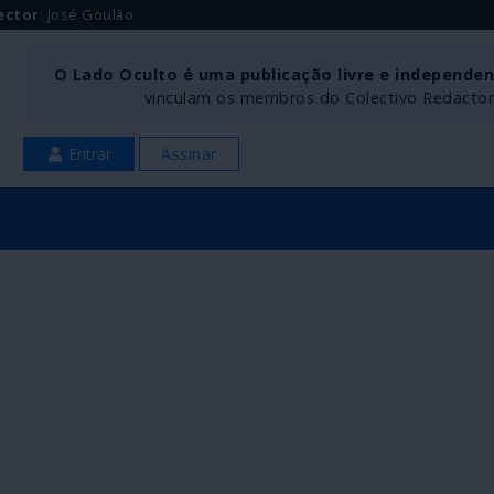
ector
: José Goulão
O Lado Oculto é uma publicação livre e independe
vinculam os membros do Colectivo Redactoria
Entrar
Assinar