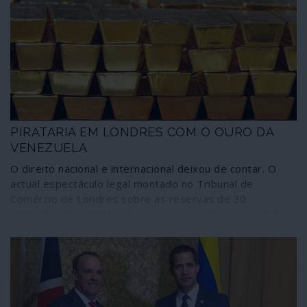
Venezuela contra a sentença.
PIRATARIA EM LONDRES COM O OURO DA
VENEZUELA
O direito nacional e internacional deixou de contar. O
actual espectáculo legal montado no Tribunal de
Comércio de Londres sobre as reservas de 30
toneladas de lingotes de ouro venezuelanas guardadas
na Grã-Bretanha conduz a esta conclusão.
Surpreendentemente, a uma velocidade que ninguém
imaginaria, o tribunal presidido pelo juiz Nigel Teare
decidiu reconhecer unicamente Juan Guaidó como
presidente legítimo da Venezuela. Um acto de moderna
pirataria.