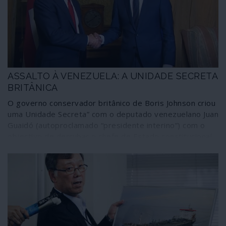
ASSALTO À VENEZUELA: A UNIDADE SECRETA
BRITÂNICA
O governo conservador britânico de Boris Johnson criou
uma Unidade Secreta” com o deputado venezuelano Juan
Guaidó (autoproclamado “presidente interino”) com o
objectivo de derrubar o chefe de Estado constitucional
da Venezuela, Nicolás Maduro, para depois partilhar as
riquezas do país, revela uma investigação do portal The
Canary.