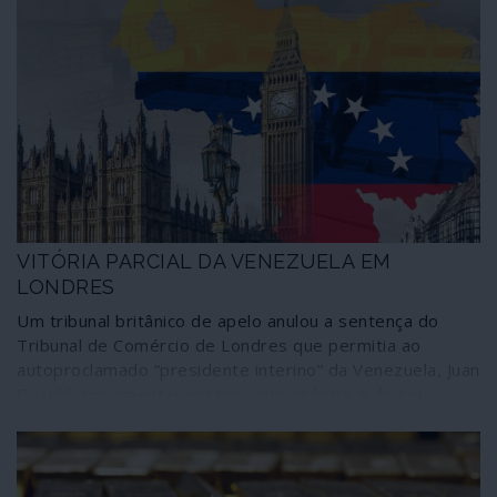
VITÓRIA PARCIAL DA VENEZUELA EM
LONDRES
Um tribunal britânico de apelo anulou a sentença do
Tribunal de Comércio de Londres que permitia ao
autoproclamado “presidente interino” da Venezuela, Juan
Guaidó, movimentar em proveito próprio e do seu
sistema de usurpação as 31 toneladas de ouro
venezuelano à guarda do Banco de Inglaterra, no valor
de 1800 milhões de dólares. A decisão foi tomada dando
razão ao recurso apresentado pelo Banco Central da