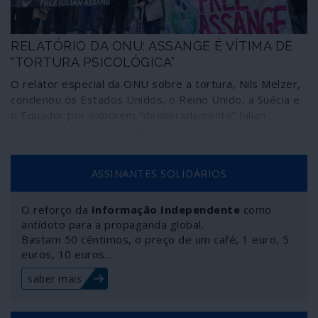
RELATÓRIO DA ONU: ASSANGE É VÍTIMA DE
“TORTURA PSICOLÓGICA”
O relator especial da ONU sobre a tortura, Nils Melzer,
condenou os Estados Unidos, o Reino Unido, a Suécia e
o Equador por exporem “deliberadamente” Julian
Assange, fundador do WikiLeaks, a “anos de tratamento
ou punição cruel, desumano ou degradante”, um
processo que apenas pode qualificar-se como “tortura
ASSINANTES SOLIDÁRIOS
psicológica”.
O reforço da
Informação Independente
como
antídoto para a propaganda global.
Bastam 50 cêntimos, o preço de um café, 1 euro, 5
euros, 10 euros…
saber mais