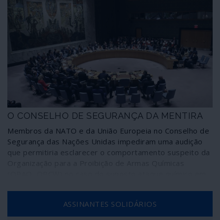
O CONSELHO DE SEGURANÇA DA MENTIRA
Membros da NATO e da União Europeia no Conselho de
Segurança das Nações Unidas impediram uma audição
que permitiria esclarecer o comportamento suspeito da
Organização para a Proibição de Armas Químicas
(OPAQ, OPCW) no caso do suposto ataque químico em
Duma (Síria), em 7 de Abril de 2018, que tudo leva a crer
tenha sido encenado. O comportamento dos Estados
ASSINANTES SOLIDÁRIOS
Unidos e aliados reforça vigorosamente esta
possibilidade de fraude.