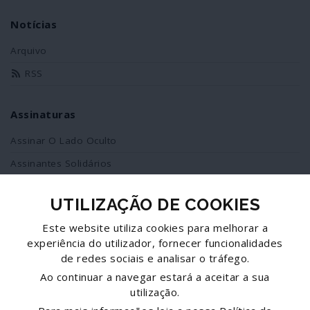
Notícias
Arquivo
RSS
Assinaturas
Assinar O Lado Oculto
Assinantes Solidários
UTILIZAÇÃO DE COOKIES
Redes Sociais
Este website utiliza cookies para melhorar a
Siga-nos no facebook
experiência do utilizador, fornecer funcionalidades
de redes sociais e analisar o tráfego.
Partilhe esta página
Ao continuar a navegar estará a aceitar a sua
utilização.
Facebook