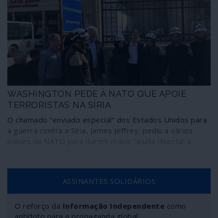
WASHINGTON PEDE À NATO QUE APOIE
TERRORISTAS NA SÍRIA
O chamado “enviado especial” dos Estados Unidos para
a guerra contra a Síria, James Jeffrey, pediu a vários
países da NATO para darem maior “ajuda directa” à
Turquia na invasão militar efectuada em território sírio
para socorrer as forças terroristas da al-Qaida. Segundo
Jeffrey, Washington pretende que outras nações “façam
ASSINANTES SOLIDÁRIOS
mais” no contexto do “conflito sírio”.
O reforço da
Informação Independente
como
antídoto para a propaganda global.