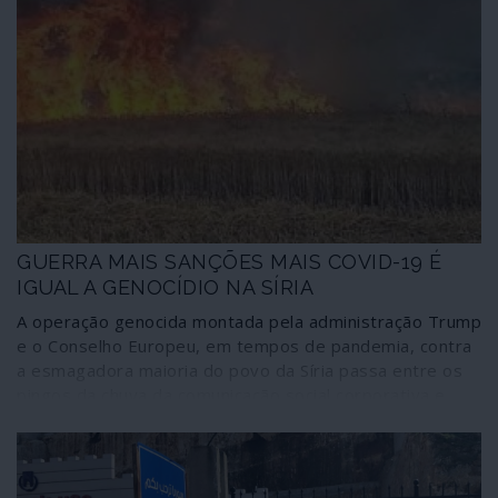
GUERRA MAIS SANÇÕES MAIS COVID-19 É
IGUAL A GENOCÍDIO NA SÍRIA
A operação genocida montada pela administração Trump
e o Conselho Europeu, em tempos de pandemia, contra
a esmagadora maioria do povo da Síria passa entre os
pingos da chuva da comunicação social corporativa e
avança em todo o terreno sem que as Nações Unidas
manifestem a menor intenção de travar a tragédia
recaindo sobre pelo menos 17 milhões de pessoas.