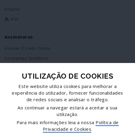
Arquivo
RSS
Assinaturas
Assinar O Lado Oculto
Assinantes Solidários
UTILIZAÇÃO DE COOKIES
Redes Sociais
Este website utiliza cookies para melhorar a
Siga-nos no facebook
experiência do utilizador, fornecer funcionalidades
de redes sociais e analisar o tráfego.
Partilhe esta página
Ao continuar a navegar estará a aceitar a sua
utilização.
Facebook
Para mais informações leia a nossa
Política de
Twitter
Privacidade e Cookies
.