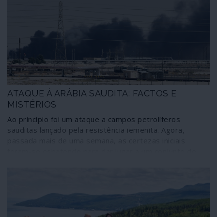
Seattle”, prova provada de que o Partido Democrata,
através dos seus braços como o movimento Black Lives
Matter”, e das suas artimanhas, como a das “revoluções
coloridas”, transformou o descontentamento popular
genuíno num ajuste de contas entre elites imperiais em
vésperas de eleições.
ATAQUE À ARÁBIA SAUDITA: FACTOS E
MISTÉRIOS
Ao princípio foi um ataque a campos petrolíferos
sauditas lançado pela resistência iemenita. Agora,
passada mais de uma semana, as certezas iniciais
foram-se esbatendo para dar lugar a um conjunto de
factos debatendo-se numa teia de mistérios e
alimentando uma enorme confusão – boa para os
pescadores globais de águas turvas. Entre os quais os
grandes especuladores financeiros, os adeptos da bolha
da dívida, os amantes das “crises do petróleo” e os
fanáticos da necessidade de uma guerra contra o Irão.