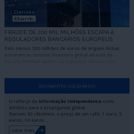
Amazónia e de todo o planeta. E os incêndios continuam.
FRAUDE DE 200 MIL MILHÕES ESCAPA A
REGULADORES BANCÁRIOS EUROPEUS
Pelo menos 200 milhões de euros de origens ilícitas
entraram no sistema financeiro global através da
Europa. Nenhum auditor ou regulador deu por isso...
ASSINANTES SOLIDÁRIOS
O reforço da
Informação Independente
como
antídoto para a propaganda global.
Bastam 50 cêntimos, o preço de um café, 1 euro, 5
euros, 10 euros…
saber mais