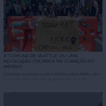
A “COMUNA DE SEATTLE” OU UMA
REVOLUÇÃO COLORIDA NO CORAÇÃO DO
IMPÉRIO
Combater o racismo e a brutalidade policial dentro dos
horizontes estreitos das questões rácicas e da
desmilitarização da polícia carece das perspectivas
estratégicas que permitiriam transformar a luta num
verdadeiro abalo para a sociedade capitalista. Já no
rescaldo dos acontecimentos que se sucederam ao
assassínio de George Floyd, emerge a “Comuna de