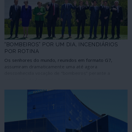
“BOMBEIROS” POR UM DIA, INCENDIÁRIOS
POR ROTINA
Os senhores do mundo, reunidos em formato G7,
assumiram dramaticamente uma até agora
desconhecida vocação de “bombeiros” perante a
catástrofe da Amazónia. Sentindo os holofotes
mediáticos bem focados sobre as suas pessoas, os
senhores e senhoras mais conhecidos pelos métodos
de procurar a paz e a democracia através da guerra
prometeram disponibilizar mundos e fundos para travar
a catástrofe. Acabada a cimeira, voltaram ao mesmo de
sempre, isto é, a gerir o regime e a sociedade
globalista onde avultam – como donos dos interesses
que interessam – os verdadeiros incendiários da