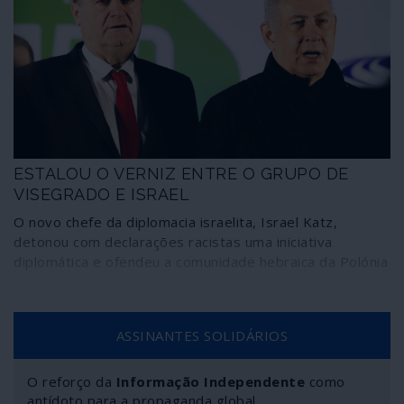
detonador de nova fase da guerra contra a Síria, que os
Estados Unidos e Israel desejarão estender contra o
Irão e o Hezbollah libanês.
ESTALOU O VERNIZ ENTRE O GRUPO DE
VISEGRADO E ISRAEL
O novo chefe da diplomacia israelita, Israel Katz,
detonou com declarações racistas uma iniciativa
diplomática e ofendeu a comunidade hebraica da Polónia
ASSINANTES SOLIDÁRIOS
O reforço da
Informação Independente
como
antídoto para a propaganda global.