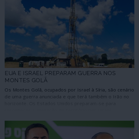
EUA E ISRAEL PREPARAM GUERRA NOS
MONTES GOLÃ
Os Montes Golã, ocupados por Israel à Síria, são cenário
de uma guerra anunciada e que terá também o Irão no
horizonte. Os Estados Unidos preparam-se para
reconhecer a anexação do território por Israel,
sobretudo devido à existência já comprovada de
importantes reservas de petróleo que Washington e
Telavive acordaram explorar em consórcio. A anexação,
além de violar o direito internacional, poderá ser o