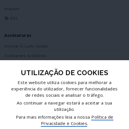
Arquivo
RSS
Assinaturas
Assinar O Lado Oculto
Assinantes Solidários
UTILIZAÇÃO DE COOKIES
Redes Sociais
Este website utiliza cookies para melhorar a
Siga-nos no facebook
experiência do utilizador, fornecer funcionalidades
de redes sociais e analisar o tráfego.
Partilhe esta página
Ao continuar a navegar estará a aceitar a sua
utilização.
Facebook
Para mais informações leia a nossa
Política de
Twitter
Privacidade e Cookies
.