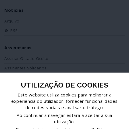
Notícias
Arquivo
RSS
Assinaturas
Assinar O Lado Oculto
Assinantes Solidários
UTILIZAÇÃO DE COOKIES
Redes Sociais
Este website utiliza cookies para melhorar a
Siga-nos no facebook
experiência do utilizador, fornecer funcionalidades
de redes sociais e analisar o tráfego.
Partilhe esta página
Ao continuar a navegar estará a aceitar a sua
utilização.
Facebook