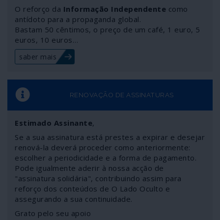
que os dois países têm vindo a ser intoxicados nas
O reforço da
Informação Independente
como
últimas décadas por ideias sem nexo como esta - e a
antídoto para a propaganda global.
Bastam 50 cêntimos, o preço de um café, 1 euro, 5
NATO foi inventada para protegê-los. Agora vamos
euros, 10 euros…
contar a outra face da história.
saber mais
RENOVAÇÃO DE ASSINATURAS
Estimado Assinante
,
Se a sua assinatura está prestes a expirar e desejar
renová-la deverá proceder como anteriormente:
escolher a periodicidade e a forma de pagamento.
Pode igualmente aderir à nossa acção de
"assinatura solidária", contribuindo assim para
reforço dos conteúdos de O Lado Oculto e
assegurando a sua continuidade.
Grato pelo seu apoio