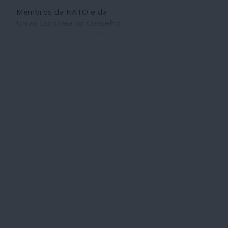
Membros da NATO e da
União Europeia no Conselho
de Segurança das Nações
Unidas impediram uma
audição que permitiria
esclarecer o comportamento
suspeito da Organização
para a Proibição de Armas
Químicas (OPAQ, OPCW) no
caso do suposto ataque
químico em Duma (Síria), em
7 de Abril de 2018, que tudo
leva a crer tenha sido
encenado. O comportamento
dos Estados Unidos e
aliados reforça
vigorosamente esta
possibilidade de fraude.