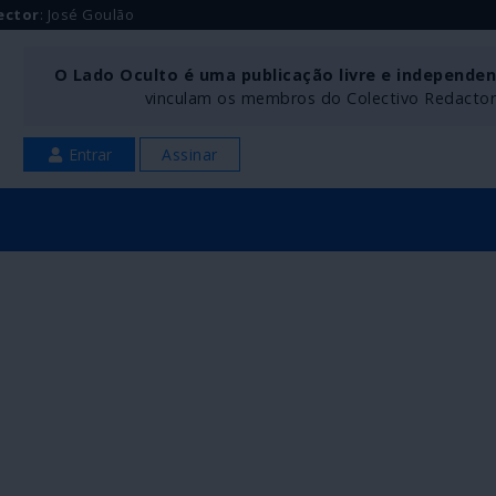
ector
: José Goulão
O Lado Oculto é uma publicação livre e independe
vinculam os membros do Colectivo Redactoria
Entrar
Assinar