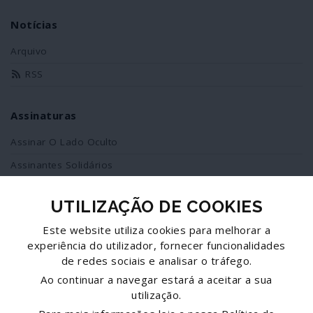
Notícias
Arquivo
RSS
Assinaturas
Assinar O Lado Oculto
Assinantes Solidários
UTILIZAÇÃO DE COOKIES
Redes Sociais
Este website utiliza cookies para melhorar a
Siga-nos no facebook
experiência do utilizador, fornecer funcionalidades
de redes sociais e analisar o tráfego.
Partilhe esta página
Ao continuar a navegar estará a aceitar a sua
utilização.
Facebook