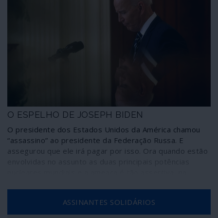
O ESPELHO DE JOSEPH BIDEN
O presidente dos Estados Unidos da América chamou
“assassino” ao presidente da Federação Russa. E
assegurou que ele irá pagar por isso. Ora quando estão
envolvidas no assunto as duas principais potências
nucleares mundiais e a ameaça é tão assertiva, na
sequência do insulto, percebe-se que uma tão peculiar
espécie de diplomacia não tem a ver com azedumes
ASSINANTES SOLIDÁRIOS
pessoais, jogando antes com a vida de todos nós.