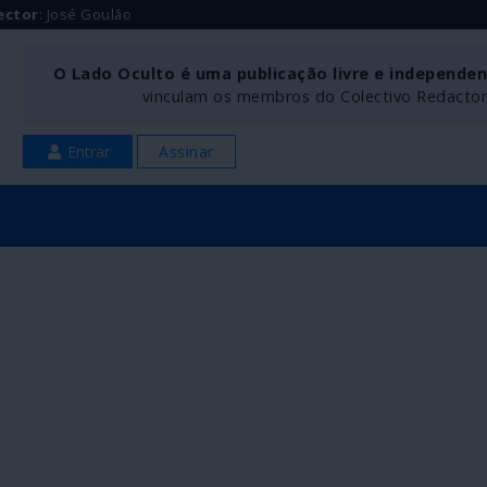
ector
: José Goulão
O Lado Oculto é uma publicação livre e independe
vinculam os membros do Colectivo Redactoria
Entrar
Assinar