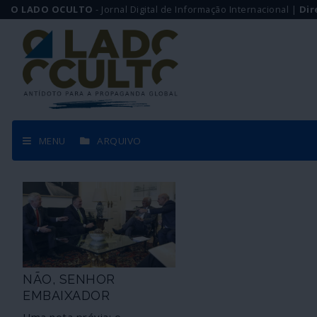
O LADO OCULTO
- Jornal Digital de Informação Internacional |
Dir
MENU
ARQUIVO
NÃO, SENHOR
EMBAIXADOR