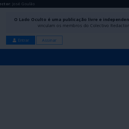
ector
: José Goulão
O Lado Oculto é uma publicação livre e independe
vinculam os membros do Colectivo Redactoria
Entrar
Assinar