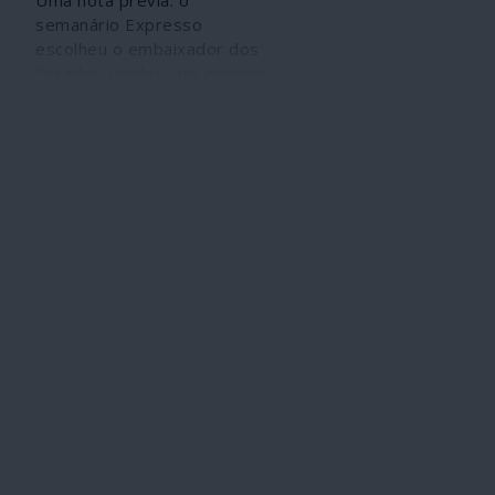
Uma nota prévia: o
semanário Expresso
escolheu o embaixador dos
Estados Unidos, um genuíno
porta-voz de duas figuras
comprovadamente
irracionais como são Donald
Trump e Michael Pompeo,
para abrilhantar uma edição
virilmente propagandeada
como “histórica”. A
comunicação corporativa que
se autointitula “de
referência” explicada assim
por um dos seus expoentes
à escala doméstica lusitana.