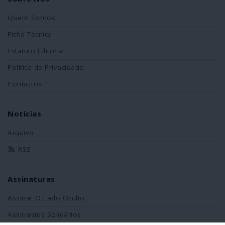
Quem Somos
Ficha Técnica
Estatuto Editorial
Política de Privacidade
Contactos
Notícias
Arquivo
RSS
Assinaturas
Assinar O Lado Oculto
Assinantes Solidários