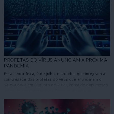
PROFETAS DO VÍRUS ANUNCIAM A PRÓXIMA
PANDEMIA
Esta sexta-feira, 9 de Julho, entidades que integram a
comunidade dos profetas do vírus que anunciaram o
SARS-CoV-2 em Outubro de 2019, cerca de dois meses
antes de ser detectado na China, realizam uma
simulação designada Cyber Polygon do que consideram
ser a próxima pandemia, uma ciberpandemia com tal
dimensão que, comparativamente, faria a crise da
COVID-19 parecer um “pequeno distúrbio”. Quem o diz