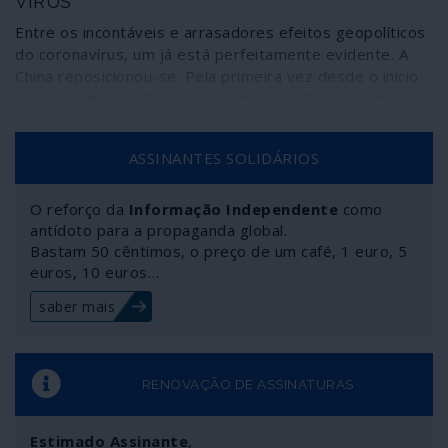
VÍRUS
Entre os incontáveis e arrasadores efeitos geopolíticos
do coronavírus, um já está perfeitamente evidente. A
China reposicionou-se. Pela primeira vez desde o início
das reformas de Deng Xiaoping, em 1978, Pequim
encara explicitamente os Estados Unidos como uma
ameaça, como declarou há um mês o ministro dos
ASSINANTES SOLIDÁRIOS
Negócios Estrangeiros, Wang Yi, na Conferência de
Segurança de Munique, durante o auge da luta do seu
país contra o coronavírus.
O reforço da
Informação Independente
como
antídoto para a propaganda global.
Bastam 50 cêntimos, o preço de um café, 1 euro, 5
euros, 10 euros…
saber mais
RENOVAÇÃO DE ASSINATURAS
Estimado Assinante
,