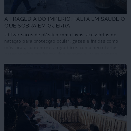
imposição do autoritarismo ou a vulgarização do
excepcionalismo.
A TRAGÉDIA DO IMPÉRIO: FALTA EM SAÚDE O
QUE SOBRA EM GUERRA
Utilizar sacos de plástico como luvas, acessórios de
natação para protecção ocular, gazes e fraldas como
máscaras, contentores frigoríficos como necrotérios
estacionados em frente dos hospitais, valas comuns
para enterrar os corpos. Estas são algumas das
respostas das autoridades nos Estados Unidos perante
o surto de coronavírus. Linha de frente no combate à
pandemia, trabalhadores da saúde relatam, num misto
de medo e indignação, cortes de salários, suspensão e
modificação de contratos, jornadas de até 16 horas,
falta de materiais de protecção à contaminação,
esgotamento emocional e muita, muita raiva. “Sentimos-
mos como ovelhas a caminho do matadouro”, relata uma
médica de Nova York[1].