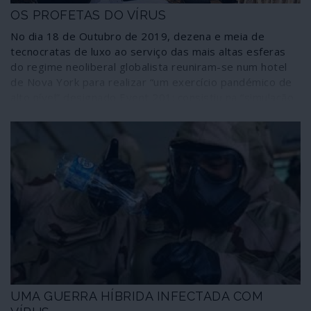
OS PROFETAS DO VÍRUS
No dia 18 de Outubro de 2019, dezena e meia de
tecnocratas de luxo ao serviço das mais altas esferas
do regime neoliberal globalista reuniram-se num hotel
de Nova York para realizar “um exercício pandémico de
alto nível” designado Event 201; consistiu na “simulação
de um surto de um novo coronavírus” de âmbito mundial
no qual, “à medida que os casos e mortes se avolumam,
as consequências tornam-se cada vez mais graves”
devido “ao crescimento exponencial semana a semana”.
Ninguém ouvira falar ainda de qualquer caso de infecção:
estávamos a 20 dias de o jornal britânico Guardian
noticiar o aparecimento na China de uma nova doença
respiratória provocada – soube-se só algumas semanas
depois – por um novo coronavírus. Os dons proféticos
dos expoentes do neoliberalismo são, sem dúvida,
admiráveis.
UMA GUERRA HÍBRIDA INFECTADA COM