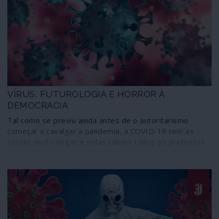
é o chefe do Fórum Económico Mundial (WEF na sigla
inglesa), Klaus Schwab, ardente defensor do
aproveitamento destas convulsões como “janelas de
oportunidade” para proceder ao “novo reinício”, o Great
Reset do capitalismo.
VÍRUS, FUTUROLOGIA E HORROR À
DEMOCRACIA
Tal como se previu ainda antes de o autoritarismo
começar a cavalgar a pandemia, a COVID-19 tem as
costas muito largas e nelas cabem todos os pretextos
imagináveis para usar discricionariamente as alavancas
dos poderes, sejam eles nacionais e, sobretudo,
globais. Não existe nada tão sensível como a saúde, de
cada um e de todos; nada é tão manipulável como uma
sociedade reduzida ao medo, agravado através de
campanhas de pânico; poucas coisas condicionam tanto
os comportamentos humanos como a incerteza. E os