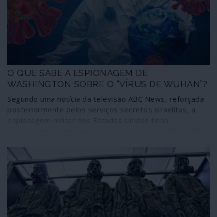
que não convivem bem com a democracia aproveitam.
O QUE SABE A ESPIONAGEM DE
WASHINGTON SOBRE O “VÍRUS DE WUHAN”?
Segundo uma notícia da televisão ABC News, reforçada
posteriormente pelos serviços secretos israelitas, a
espionagem militar dos Estados Unidos tinha
conhecimento, em meados de Novembro de 2019, de
um “acontecimento epidémico catastrófico” em Wuhan.
O Pentágono continua, porém, a ser ambíguo quanto ao
conteúdo ou mesmo à existência ou não de um
documento sobre essa matéria. O episódio permite,
porém, levantar importantes perguntas: se autoridades
de Washington sabiam da “catástrofe” em meados de
Novembro porque não se prepararam a tempo para ela
e culpam a China de a ter “escondido”? Como sabe a