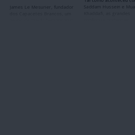
Tal como aconteceu c
Saddam Hussein e Mu
James Le Mesurier, fundador
Khaddafi, as grandes
dos Capacetes Brancos, um
potências ocidentais
grupo de “ajuda humanitária”
traçaram o mesmo futu
ligado à al-Qaida e actuando
Bachar al-Assad: o
entre os terroristas na Síria,
desaparecimento políti
foi encontrado morto no dia
mesmo físico. Porém, 
11 de Setembro em
terroristas "moderado
Istambul, em circunstâncias
apoiados pelo Ocident
duvidosas e confusas. Muitas
guerra contra a Síria
interrogações se levantam
transformaram-se num
em torno do falecimento
apocalíptica máquina d
deste mercenário
morte e, apesar disso,
referenciado pelas suas
Bachar al-Assad emerg
ligações a serviços secretos,
como vencedor do conf
designadamente o MI6
tendo ao lado uma gra
britânico, e grupos
potência, a Rússia. Ma
terroristas.
vez o Ocidente tomou 
desejos por realidades,
narrativa dos