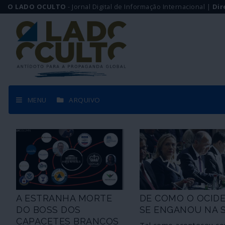
O LADO OCULTO
- Jornal Digital de Informação Internacional |
Dir
MENU
ARQUIVO
A ESTRANHA MORTE
DE COMO O OCID
DO BOSS DOS
SE ENGANOU NA S
CAPACETES BRANCOS