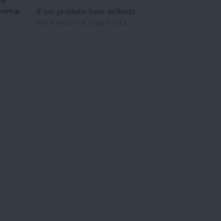
om
ammar
É um produto bem definido.
Para encerrar uma vasta
operação especial, na qual
ro a
se recorreu a uma arma
inconfessável, convém
co, ou
encenar a morte daquele
os
que a incarnou. É a melhor
s"
maneira de apagar os seus
e na
rastos perante a opinião
pública. Após a morte de Bin
a
Laden, eis a morte de al-
e
Baghdadi.
iu
lito e
nde
is uma
os
 leu a