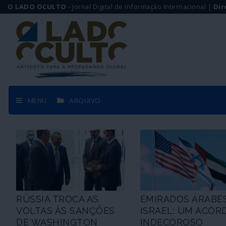
O LADO OCULTO
- Jornal Digital de Informação Internacional |
Dir
MENU
ARQUIVO
RÚSSIA TROCA AS
EMIRADOS ÁRABES
VOLTAS ÀS SANÇÕES
ISRAEL: UM ACOR
DE WASHINGTON
INDECOROSO