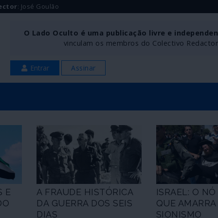
ector
: José Goulão
O Lado Oculto é uma publicação livre e independe
vinculam os membros do Colectivo Redactoria
Entrar
Assinar
 E
A FRAUDE HISTÓRICA
ISRAEL: O N
DO
DA GUERRA DOS SEIS
QUE AMARRA
DIAS
SIONISMO