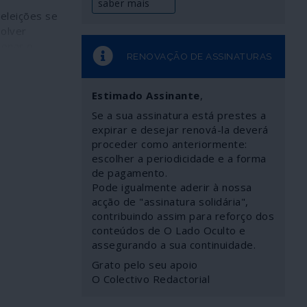
saber mais
eleições se
solver
denar o
RENOVAÇÃO DE ASSINATURAS
r novas
 as pessoas
stituições.
Estimado Assinante
,
ções terá
Se a sua assinatura está prestes a
r ainda antes
expirar e desejar renová-la deverá
 não
proceder como anteriormente:
 nada disso
escolher a periodicidade e a forma
s amarrado
de pagamento.
itucional
Pode igualmente aderir à nossa
acção de "assinatura solidária",
contribuindo assim para reforço dos
conteúdos de O Lado Oculto e
assegurando a sua continuidade.
Grato pelo seu apoio
O Colectivo Redactorial