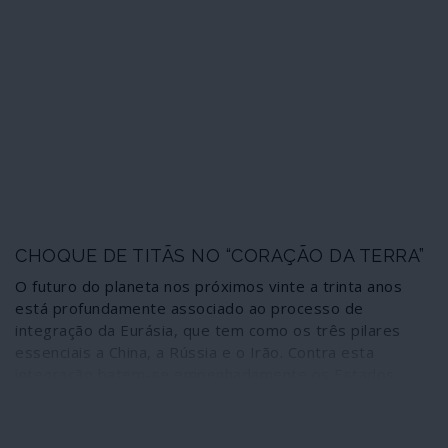
Unidos. Ferrenho do dogma “criacionista” e inimigo da
teoria da evolução, responsável pelo maior surto de HIV
no Estado de Indiana, onde era governador, adversário
do uso de preservativo – método “demasiado moderno”
– adepto do “tratamento clínico” da homossexualidade,
Pence dirige uma “task-force” para lidar com a crise do
COVID-19. E a fotografia oficial da primeira reunião do
grupo na Casa Branca mostra os participantes rezando
para que o mal do coronavírus seja afastado.
CHOQUE DE TITÃS NO “CORAÇÃO DA TERRA”
O futuro do planeta nos próximos vinte a trinta anos
está profundamente associado ao processo de
integração da Eurásia, que tem como os três pilares
essenciais a China, a Rússia e o Irão. Contra esta
integração batem-se empenhadamente os Estados
Unidos, com base na sua doutrina “Indo-Pacífico” e
procurando adaptar a NATO a esta estratégia fazendo
avançar a aliança para espaços asiáticos. Isso ficou claro