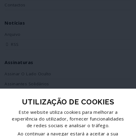
Contactos
Notícias
Arquivo
RSS
Assinaturas
Assinar O Lado Oculto
Assinantes Solidários
UTILIZAÇÃO DE COOKIES
Redes Sociais
Este website utiliza cookies para melhorar a
Siga-nos no facebook
experiência do utilizador, fornecer funcionalidades
de redes sociais e analisar o tráfego.
Partilhe esta página
Ao continuar a navegar estará a aceitar a sua