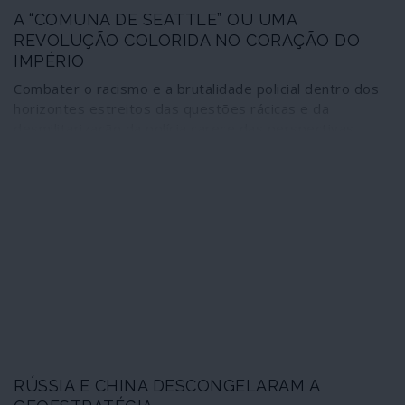
A “COMUNA DE SEATTLE” OU UMA
REVOLUÇÃO COLORIDA NO CORAÇÃO DO
IMPÉRIO
Combater o racismo e a brutalidade policial dentro dos
horizontes estreitos das questões rácicas e da
desmilitarização da polícia carece das perspectivas
estratégicas que permitiriam transformar a luta num
verdadeiro abalo para a sociedade capitalista. Já no
rescaldo dos acontecimentos que se sucederam ao
assassínio de George Floyd, emerge a “Comuna de
Seattle”, prova provada de que o Partido Democrata,
através dos seus braços como o movimento Black Lives
Matter”, e das suas artimanhas, como a das “revoluções
coloridas”, transformou o descontentamento popular
genuíno num ajuste de contas entre elites imperiais em
vésperas de eleições.
RÚSSIA E CHINA DESCONGELARAM A