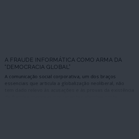
sociais.
A FRAUDE INFORMÁTICA COMO ARMA DA
“DEMOCRACIA GLOBAL”
A comunicação social corporativa, um dos braços
essenciais que articula a globalização neoliberal, não
tem dado relevo às acusações e às provas da existência
de fraudes massivas nas recentes eleições norte-
americanas. O fenómeno não será de estranhar desde
que se entenda a sintonia existente entre esse enorme
aparelho de propaganda e as correntes dominantes do
sistema globalizante, sobretudo os esforços que estas
fizeram para que os resultados eleitorais fossem os
que estavam previstos. O silenciamento ostensivo não