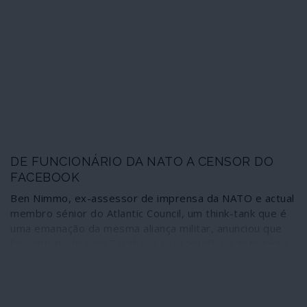
DE FUNCIONÁRIO DA NATO A CENSOR DO
FACEBOOK
Ben Nimmo, ex-assessor de imprensa da NATO e actual
membro sénior do Atlantic Council, um think-tank que é
uma emanação da mesma aliança militar, anunciou que
foi contratado pelo Facebook para “chefiar a estratégia
de inteligência contra ameaças globais, operações de
influência” e “ameaças emergentes”. Nimmo citou
especificamente a Rússia, a China e o Irão como
potenciais perigos para aquela plataforma de redes