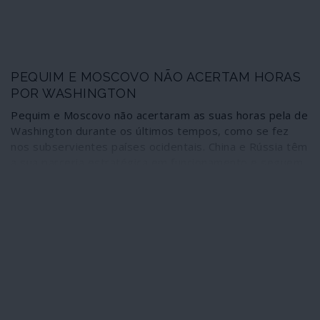
PEQUIM E MOSCOVO NÃO ACERTAM HORAS
POR WASHINGTON
Pequim e Moscovo não acertaram as suas horas pela de
Washington durante os últimos tempos, como se fez
nos subservientes países ocidentais. China e Rússia têm
a sua parceria estratégica em funcionamento e seguem
caminhos próprios que não estão à espera de
“autorização” decorrente da “escolha” norte-americana.
Enquanto decorria o duelo de sociopatas nos Estados
Unidos, o Comité Central do Partido Comunista da China
apreciou o plano quinquenal até 2025, decisivo no
caminho do país para a autossuficiência económica ao
mais elevado nível tecnológico. E o “pragmatismo” de
Moscovo afinou-se em debates como alternativa aos
reconhecidos fracassos neoliberais no Ocidente. São
opções próprias que estão a traçar outros caminhos não