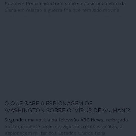
Povo em Pequim incidiram sobre o posicionamento da
China em relação à guerra fria que tem sido movida
contra o país pelos Estados Unidos e o Ocidente em
geral, acelerada com as incidências da pandemia de
COVID-19. O Congresso deu alento a uma recuperação
e a um relançamento económico rápido no plano interno
como base material e tecnológica para concretizar os
grandes projectos sociais domésticos e as acções
internacionais estabelecidos e em desenvolvimento.
Algumas coisas vão mudar no plano internacional, a
começar por Hong Kong.
O QUE SABE A ESPIONAGEM DE
WASHINGTON SOBRE O “VÍRUS DE WUHAN”?
Segundo uma notícia da televisão ABC News, reforçada
posteriormente pelos serviços secretos israelitas, a
espionagem militar dos Estados Unidos tinha