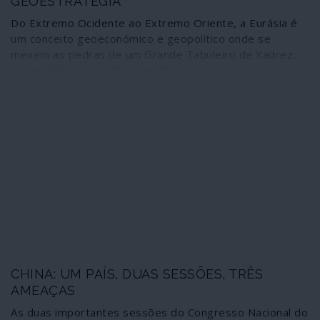
GEOESTRATÉGIA
Do Extremo Ocidente ao Extremo Oriente, a Eurásia é
um conceito geoeconómico e geopolítico onde se
mexem as pedras de um Grande Tabuleiro de Xadrez,
assim definido por Zbigniew Brzezinski, um dos
estrategos imperialistas a par de Henry Kissinger.
Nesse cenário deverão ser enquadrados os passos em
curso para um desanuviamento entre a União Europeia e
a Rússia – para desespero da administração Trump –
mas também as contradições existentes na redefinição
de uma nova ordem internacional onde a parceria
estratégica Rússia-China tem um papel cada vez mais
determinante – descongelando a geoestratégia
moldada pelo imperialismo.
CHINA: UM PAÍS, DUAS SESSÕES, TRÊS
AMEAÇAS
As duas importantes sessões do Congresso Nacional do