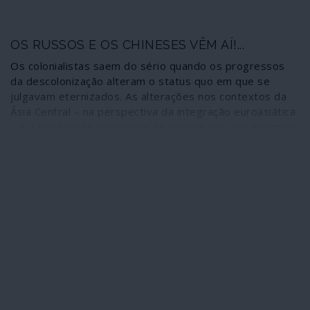
coincidentes com os do decadente império.
OS RUSSOS E OS CHINESES VÊM AÍ!...
Os colonialistas saem do sério quando os progressos
da descolonização alteram o status quo em que se
julgavam eternizados. As alterações nos contextos da
Ásia Central – na perspectiva da integração euroasiática
– e a nova lei de segurança de Hong Kong, por exemplo,
evidenciam os efeitos descolonizadores das estratégias
internacionais de potências como a Rússia e a China. Daí
que a Europa, depois de olhar por cima para a Ásia como
“o Extremo Oriente”, tenha agora dificuldade em
aceitar-se como previsível “Extremo Ocidente” da Ásia